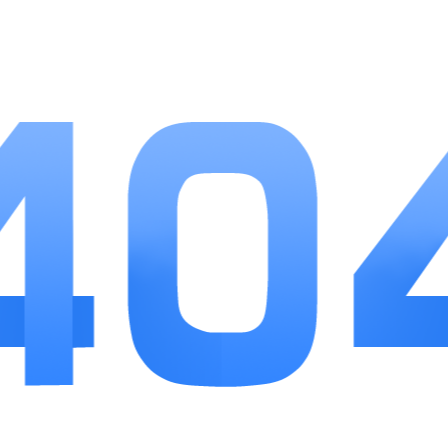
玩家专注跨服城池争夺。
小编点评
乱世争霸作为一款策略城建手游，平衡了养成肝
度与对战乐趣，简洁的操作界面降低新手入门门槛，
碎片化挂机机制适配日常零碎游玩时间。福利投放力
度适中，零氪玩家依靠每日活动也能集齐基础强力武
将，不用被迫充值推进养成进度。关卡与大世界玩法
区分明确，单人刷图积攒资源，联盟团战带来多人对
抗乐趣，唯一不足是后期高级城建资源获取速度较
慢，需要长期积累。整体适合喜欢慢节奏策略、偏爱
多人协作攻城的玩家长期游玩。