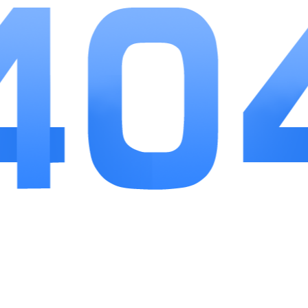
整体节奏贴合手机游玩习惯，挂机功能解决了没
时间长时间在线的问题，三职业搭配灵活，散人独自
打怪发育顺畅，组队参与攻城玩法也能获得不错体
验。关卡难度循序渐进，养成内容不繁杂，不用花费
大量时间研究复杂系统，复古的场景和战斗机制，适
合喜欢老版本传奇的玩家长期游玩。
最新游戏
+
世界起源
查看
大小：22.33MB
世界起源是上帝视角的沙盒创世模拟...
宫三国