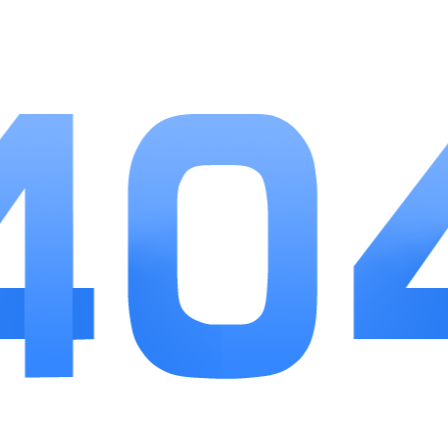
3、操作门槛较低，功能分区清晰，新手短时间
就能熟悉全部核心流程。
小编点评
烽火燎原作为三国题材策略手游，没有堆砌繁杂
冗余系统，将沙盘征战、武将养成和副本闯关紧密结
合，游玩体验流畅自然。阵容搭配存在充足思考空
间，普通玩家不用高额投入也能搭配实用队伍，各类
福利覆盖游戏全程，减少资源断层问题。关卡难度循
序渐进，单人玩法和多人联盟内容互补，既能碎片化
短时游玩，也能长时间深度经营，适合偏爱策略养
成、喜欢三国题材的玩家体验。