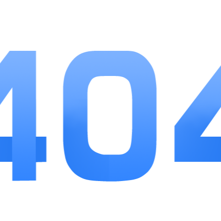
借助游戏开展恐龙知识互动交流。
小编点评
奇妙恐龙世界把恐龙探索、收集养成和益智闯关
巧妙结合，整体玩法通俗易懂，没有复杂繁琐的操
作，上手门槛友好。场景内容丰富，化石挖掘、恐龙
照料、守卫家园等多种模式相互搭配，不容易产生游
玩枯燥感。日常福利稳定，图鉴收集目标清晰，能够
持续激发玩家探索动力。作为恐龙题材休闲游戏，做
到了趣味性与科普性平衡，闲暇时闯关收集恐龙图
鉴，或是亲子互动游玩，都是不错的选择。