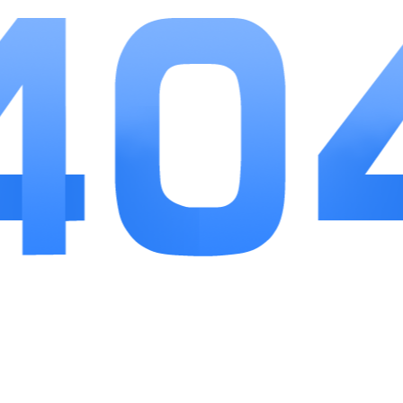
配，自定义专属旅行角色形象。
3、无强制付费内容，全部关卡与地图均可免费
解锁，福利覆盖核心游玩需求。
小编点评
小小旅行家作为一款轻量化休闲手游，平衡了消
除闯关的解压感与旅行模拟的趣味性，简单操作降低
游玩门槛，丰富的养成内容填补长期游玩空白。关卡
梯度设计合理，不会出现难度骤升劝退玩家的情况，
分层福利机制让日常游玩拥有持续正向反馈。景点科
普细节是加分亮点，打破纯游戏娱乐的单一属性，适
合碎片时间放松。整体内容朴实无过度营销套路，无