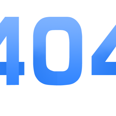
小编点评
修修录作为文字放置修仙作品，找准了休闲玩家
的需求，不用高强度操作，挂机就能稳步提升修为。
养成体系脉络清晰，炼丹、炼器、宗门玩法互相联
动，资源循环简单易懂，新手可以快速上手。关卡循
序渐进，奇遇机制增添探索乐趣，日常福利足够支撑
平民玩家稳步发展。如果喜欢慢节奏修仙，不愿被重
度任务束缚，这款游戏可以静下心慢慢体验修仙成长
的乐趣。
最新游戏
+
世界起源