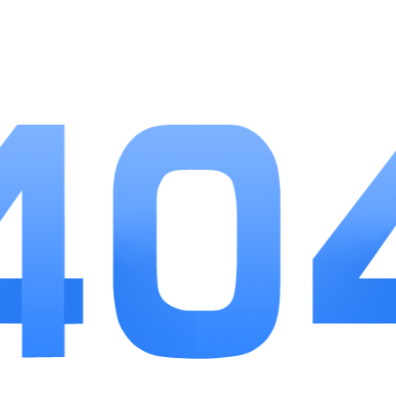
3、单人离线、多人联机双模式，休闲玩家单机
经营，重度玩家组队攻坚副本。
小编点评
重建家园没有夸张的战力数值，更侧重贴合现实
的末日生存逻辑，资源管理与基地建设带来充足长线
可玩性。职业选择自由度高，新手优先医生职业能大
幅减少绷带、药品消耗，降低开荒门槛。每日尸潮、
爬塔副本稳定提供养成资源，就算不充值也能慢慢集
齐高阶装备。美中不足是前期开荒节奏偏慢，需要耐
心积累材料，适合愿意静下心经营、研究战斗策略的
生存游戏爱好者，闲暇时上线打理营地、组队刷本十