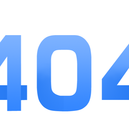
3、适配康复、全科、慢病管理等多个科室，满
足不同专科医生的工作需求。
小编点评
医康界医生版精准抓住康复医疗、慢病长期管理
的行业需求，没有繁杂冗余功能，整体操作门槛较
低，新手医生能够快速上手。相比通用问诊平台，康
复管理相关工具更为完善，很适合康复科、全科医师
拓展线上患者资源。平台兼顾执业合规性，沟通记
录、档案体系完善，能够支撑常态化线上复诊与随访
工作。如果想要开展持续性患者健康管理，这款工具
可以有效减轻日常随访工作压力。