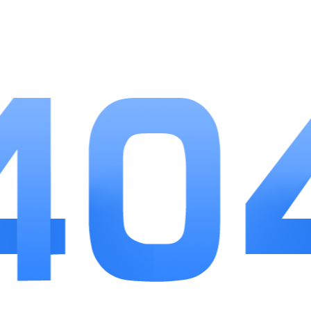
片就能编辑或者删除计划条目。
3、任务支持添加子项目和提醒闹钟，按日、
周、月设置循环打卡周期。
小编点评
番茄计划跳出普通计时软件单一的计时局限，把
任务规划、专注监督和数据复盘结合起来，功能贴合
当代人普遍存在的拖延难题。软件没有繁杂多余的弹
窗广告，基础功能全部免费使用，福利任务门槛很
低。不管是学生刷题备考，还是上班族处理日常工作
任务都十分合适。简单的操作方式降低使用门槛，长
期查看统计数据可以清楚看到自身改变，用来培养自