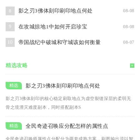
影之刃3佛体刻印刷印地点何处
8
08-08
在攻城掠地1中如何开启珍宝
9
08-08
帝国战纪中破城和守城该如何衡量
10
08-07
精选攻略
+
影之刃3佛体刻印刷印地点何处
影之刃3佛体刻印的核心稳定刷取地点为虚空裂缝深层的柔弱无
骨之境湮灭难度副本，同时搭配副本S
全民奇迹召唤应分配怎样的属性点
全民奇迹召唤师属性点分配分为两套成熟方案，刷图输出流以智