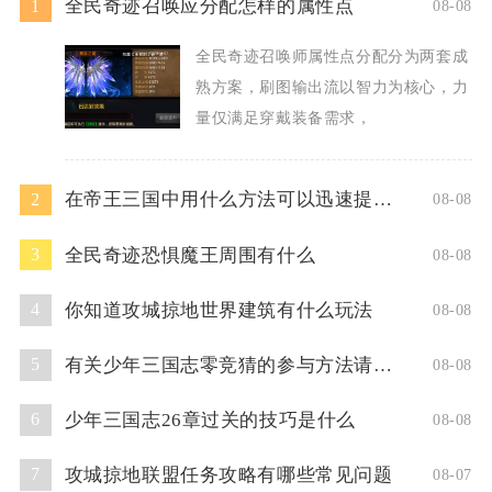
全民奇迹召唤应分配怎样的属性点
1
08-08
全民奇迹召唤师属性点分配分为两套成
熟方案，刷图输出流以智力为核心，力
量仅满足穿戴装备需求，
在帝王三国中用什么方法可以迅速提升人物等级
2
08-08
全民奇迹恐惧魔王周围有什么
3
08-08
你知道攻城掠地世界建筑有什么玩法
4
08-08
有关少年三国志零竞猜的参与方法请问你了解吗
5
08-08
少年三国志26章过关的技巧是什么
6
08-08
攻城掠地联盟任务攻略有哪些常见问题
7
08-07