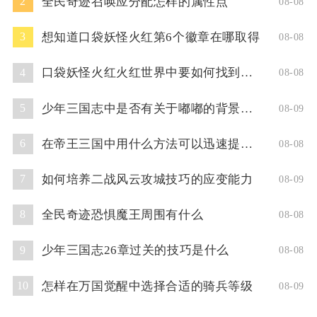
全民奇迹召唤应分配怎样的属性点
2
08-08
想知道口袋妖怪火红第6个徽章在哪取得
3
08-08
口袋妖怪火红火红世界中要如何找到超梦洞
4
08-08
少年三国志中是否有关于嘟嘟的背景故事
5
08-09
在帝王三国中用什么方法可以迅速提升人物等级
6
08-08
如何培养二战风云攻城技巧的应变能力
7
08-09
全民奇迹恐惧魔王周围有什么
8
08-08
少年三国志26章过关的技巧是什么
9
08-08
怎样在万国觉醒中选择合适的骑兵等级
10
08-09