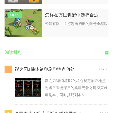
怎样在万国觉醒中选择合适的骑兵等级
08-09
资源有限、主打游击扫田的账号全程以T3
阅读排行
+
影之刃3佛体刻印刷印地点何处
1
08-08
影之刃3佛体刻印的核心稳定刷取地点
为虚空裂缝深层的柔弱无骨之境湮灭难
度副本，同时搭配副本S