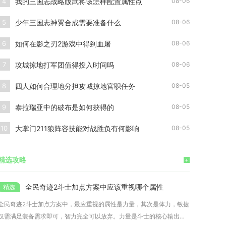
我的三国志战略版武将该怎样配置属性点
4
08-06
少年三国志神翼合成需要准备什么
5
08-06
如何在影之刃2游戏中得到血屠
6
08-06
攻城掠地打军团值得投入时间吗
7
08-06
四人如何合理地分担攻城掠地官职任务
8
08-05
泰拉瑞亚中的破布是如何获得的
9
08-05
大掌门211狼阵容技能对战胜负有何影响
10
08-05
精选攻略
+
全民奇迹2斗士加点方案中应该重视哪个属性
全民奇迹2斗士加点方案中，最应重视的属性是力量，其次是体力，敏捷
仅需满足装备需求即可，智力完全可以放弃。力量是斗士的核心输出属