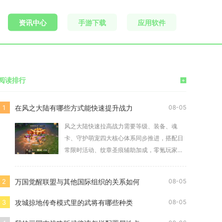
资讯中心
手游下载
应用软件
阅读排行
+
在风之大陆有哪些方式能快速提升战力
1
08-05
风之大陆快速拉高战力需要等级、装备、魂
卡、守护萌宠四大核心体系同步推进，搭配日
常限时活动、纹章圣痕辅助加成，零氪玩家合
理分配体力与
万国觉醒联盟与其他国际组织的关系如何
2
08-05
攻城掠地传奇模式里的武将有哪些种类
3
08-05