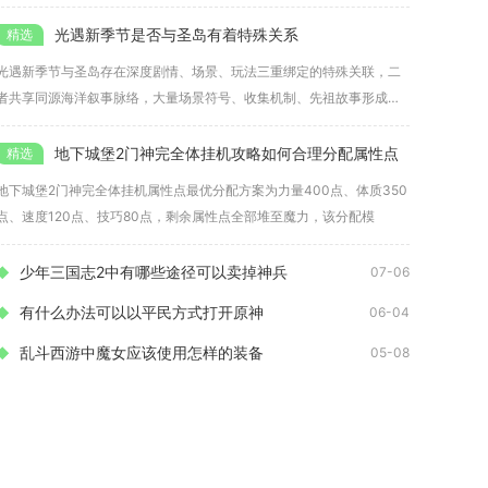
性，
光遇新季节是否与圣岛有着特殊关系
光遇新季节与圣岛存在深度剧情、场景、玩法三重绑定的特殊关联，二
者共享同源海洋叙事脉络，大量场景符号、收集机制、先祖故事形成前
后呼应
地下城堡2门神完全体挂机攻略如何合理分配属性点
地下城堡2门神完全体挂机属性点最优分配方案为力量400点、体质350
点、速度120点、技巧80点，剩余属性点全部堆至魔力，该分配模
少年三国志2中有哪些途径可以卖掉神兵
07-06
有什么办法可以以平民方式打开原神
06-04
乱斗西游中魔女应该使用怎样的装备
05-08