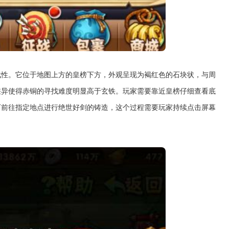
战性。它位于地图上方的皇榜下方，外观呈现为褐红色的石块状，与周
差异使得赤铜的寻找难度明显高于玄铁。玩家需要靠近皇榜仔细查看底
可前往指定地点进行绝世好剑的铸造，这个过程需要玩家持续点击屏幕