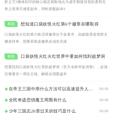
影之刃3佛体刻印的核心稳定刷取地点为虚空裂缝深层的柔弱无
骨之境湮灭难度副本，同时搭配副本S
想知道口袋妖怪火红第6个徽章在哪取得
口袋妖怪火红的第六枚沼泽徽章位于金黄市，由超能系道馆馆主
娜姿持有，想要获取该徽章必须先完成
口袋妖怪火红火红世界中要如何找到超梦洞
想要找到口袋妖怪火红里的超梦洞（官方名称华蓝洞窟），必须
完整通关一周目主线、解锁全国图鉴并
在帝王三国中用什么方法可以迅速提升人物等级
08-08
全民奇迹恐惧魔王周围有什么
08-08
少年三国志26章过关的技巧是什么
08-08