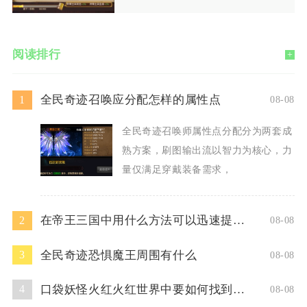
阅读排行
+
全民奇迹召唤应分配怎样的属性点
1
08-08
全民奇迹召唤师属性点分配分为两套成
熟方案，刷图输出流以智力为核心，力
量仅满足穿戴装备需求，
在帝王三国中用什么方法可以迅速提升人物等级
2
08-08
全民奇迹恐惧魔王周围有什么
3
08-08
口袋妖怪火红火红世界中要如何找到超梦洞
4
08-08