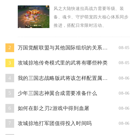
风之大陆快速拉高战力需要等级、装
备、魂卡、守护萌宠四大核心体系同步
推进，搭配日常限时活动、
万国觉醒联盟与其他国际组织的关系如何
2
08-05
攻城掠地传奇模式里的武将有哪些种类
3
08-05
我的三国志战略版武将该怎样配置属性点
4
08-06
少年三国志神翼合成需要准备什么
5
08-06
如何在影之刃2游戏中得到血屠
6
08-06
攻城掠地打军团值得投入时间吗
7
08-06