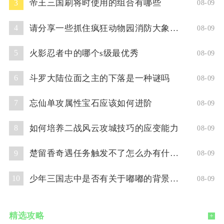
帝王三国刷将时使用的组合有哪些
3
08-09
请分享一些抓住疯狂动物园消防大象的技巧
4
08-09
火影忍者中的哪个s级最优秀
5
08-09
斗罗大陆位面之主的下落是一种谜吗
6
08-09
忘仙单攻属性宝石应该如何进阶
7
08-09
如何培养二战风云攻城技巧的应变能力
8
08-09
楚留香奇遇任务触发不了怎么办有什么解决方法
9
08-09
少年三国志中是否有关于嘟嘟的背景故事
10
08-09
精选攻略
+