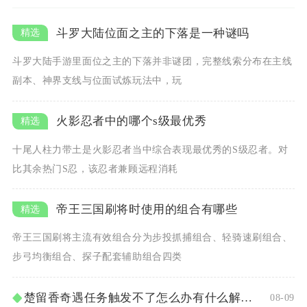
斗罗大陆位面之主的下落是一种谜吗
斗罗大陆手游里面位之主的下落并非谜团，完整线索分布在主线
副本、神界支线与位面试炼玩法中，玩
火影忍者中的哪个s级最优秀
十尾人柱力带土是火影忍者当中综合表现最优秀的S级忍者。对
比其余热门S忍，该忍者兼顾远程消耗
帝王三国刷将时使用的组合有哪些
帝王三国刷将主流有效组合分为步投抓捕组合、轻骑速刷组合、
步弓均衡组合、探子配套辅助组合四类
楚留香奇遇任务触发不了怎么办有什么解决方法
08-09