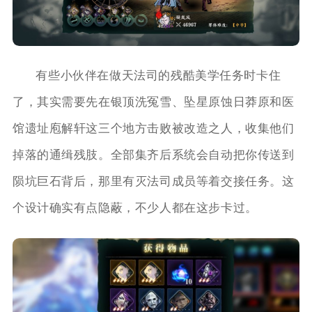
有些小伙伴在做天法司的残酷美学任务时卡住
了，其实需要先在银顶洗冤雪、坠星原蚀日莽原和医
馆遗址庖解轩这三个地方击败被改造之人，收集他们
掉落的通缉残肢。全部集齐后系统会自动把你传送到
陨坑巨石背后，那里有灭法司成员等着交接任务。这
个设计确实有点隐蔽，不少人都在这步卡过。