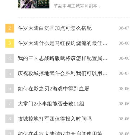
节副本与主城宗师副本，
斗罗大陆白沉香加点可怎么搭配
2
08-07
斗罗大陆什么是马红俊灼烧流的最佳阵容
3
08-06
我的三国志战略版武将该怎样配置属性点
4
08-06
庆祝攻城掠地武斗会胜利我们可以用什么方式
5
08-07
如何在影之刃2游戏中得到血屠
6
08-06
大掌门2小李组能否击败11组
7
08-06
攻城掠地打军团值得投入时间吗
8
08-06
如何在斗罗大陆游戏中开启并使用第二魂技
9
08-06