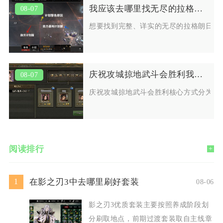
我应该去哪里找无尽的拉格朗日六元船
08-07
想要找到完整、详实的无尽的拉格朗日六
庆祝攻城掠地武斗会胜利我们可以用什么方式
08-07
庆祝攻城掠地武斗会胜利核心方式分为开
阅读排行
+
在影之刃3中去哪里刷好套装
1
08-06
影之刃3优质套装主要按照养成阶段划
分刷取地点，前期过渡套装取自主线章