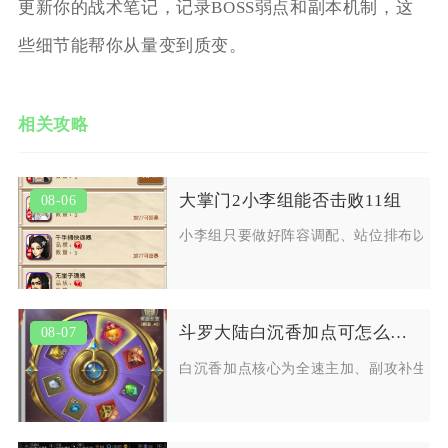
更新你的战术笔记，记录BOSS弱点和副本机制，这
些细节能帮你从量变到质变。
相关攻略
大掌门2小李组能否击败11组
08-06
小李组只要做好阵容调配、站位排布以及
斗罗大陆白沉香加点可怎么搭配
08-07
白沉香加点核心为全速主加、副攻补生存，