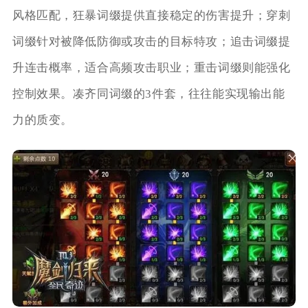
风格匹配，狂暴词缀提供直接稳定的伤害提升；穿刺
词缀针对被降低防御或攻击的目标特攻；追击词缀提
升连击概率，适合高频攻击职业；重击词缀则能强化
控制效果。凑齐同词缀的3件套，往往能实现输出能
力的质变。