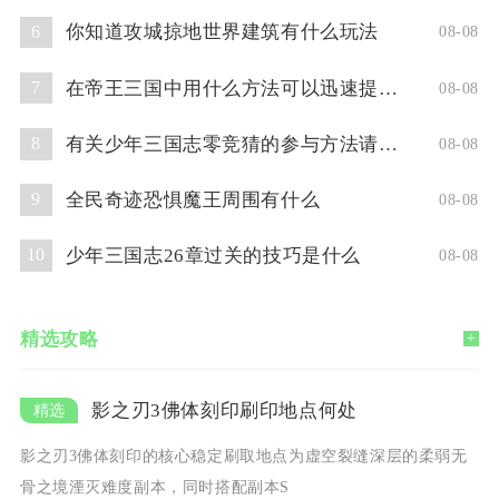
你知道攻城掠地世界建筑有什么玩法
6
08-08
在帝王三国中用什么方法可以迅速提升人物等级
7
08-08
有关少年三国志零竞猜的参与方法请问你了解吗
8
08-08
全民奇迹恐惧魔王周围有什么
9
08-08
少年三国志26章过关的技巧是什么
10
08-08
精选攻略
+
影之刃3佛体刻印刷印地点何处
影之刃3佛体刻印的核心稳定刷取地点为虚空裂缝深层的柔弱无
骨之境湮灭难度副本，同时搭配副本S