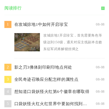
阅读排行
+
在攻城掠地1中如何开启珍宝
1
08-08
攻城掠地1开启珍宝，首先需要角色等
级达到150级，通关对应主线副本击败
东征军武将解锁丝绸之
影之刃3佛体刻印刷印地点何处
2
08-08
全民奇迹召唤应分配怎样的属性点
3
08-08
想知道口袋妖怪火红第6个徽章在哪取得
4
08-08
口袋妖怪火红火红世界中要如何找到超梦洞
5
08-08