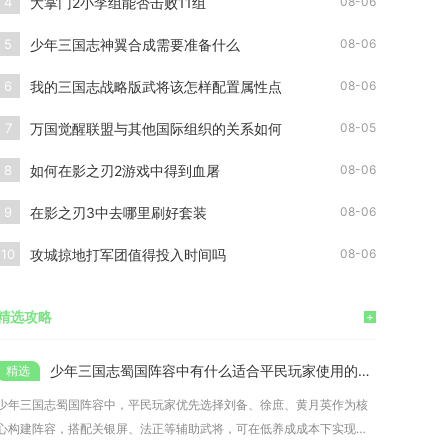
大掌门2小李组能否击败11组
4
08-06
少年三国志神翼合成需要准备什么
5
08-06
我的三国志战略版武将该怎样配置属性点
6
08-06
万国觉醒联盟与其他国际组织的关系如何
7
08-05
如何在影之刃2游戏中得到血屠
8
08-06
在影之刃3中去哪里刷好套装
9
08-06
攻城掠地打军团值得投入时间吗
10
08-06
精选攻略
+
少年三国志蜀国阵容中有什么适合平民玩家使用的武将
少年三国志蜀国阵容中，平民玩家优先选择刘备、徐庶、黄月英作为核
心构建阵容，搭配关银屏、法正等辅助武将，可在低养成成本下实现稳