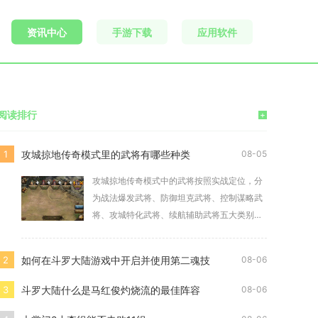
资讯中心
手游下载
应用软件
阅读排行
+
攻城掠地传奇模式里的武将有哪些种类
1
08-05
攻城掠地传奇模式中的武将按照实战定位，分
为战法爆发武将、防御坦克武将、控制谋略武
将、攻城特化武将、续航辅助武将五大类别，
不同类别武
如何在斗罗大陆游戏中开启并使用第二魂技
2
08-06
斗罗大陆什么是马红俊灼烧流的最佳阵容
3
08-06