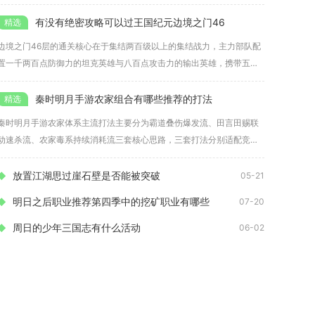
定输出
有没有绝密攻略可以过王国纪元边境之门46
边境之门46层的通关核心在于集结两百级以上的集结战力，主力部队配
置一千两百点防御力的坦克英雄与八百点攻击力的输出英雄，携带五级
兵或
秦时明月手游农家组合有哪些推荐的打法
秦时明月手游农家体系主流打法主要分为霸道叠伤爆发流、田言田赐联
动速杀流、农家毒系持续消耗流三套核心思路，三套打法分别适配竞技
场对战
放置江湖思过崖石壁是否能被突破
05-21
明日之后职业推荐第四季中的挖矿职业有哪些
07-20
周日的少年三国志有什么活动
06-02