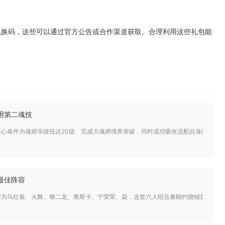
。
兑换码，这些可以通过官方公告或合作渠道获取。合理利用这些礼包能
用第二魂技
核心条件为魂师等级抵达20级、完成大魂师境界突破，同时成功吸收适配自身武魂的
最佳阵容
为马红俊、火舞、柳二龙、奥斯卡、宁荣荣、焱，这套六人组合兼顾灼烧铺层、控场限