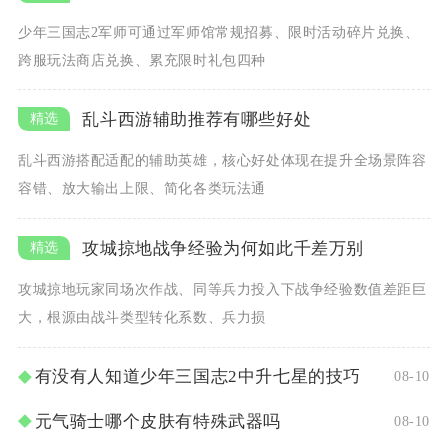
少年三国志2军师可通过军师馆常规招募、限时活动碎片兑换、
跨服玩法商店兑换、累充限时礼包四种
乱斗西游辅助推荐有哪些好处
乱斗西游搭配适配的辅助英雄，核心好处体现在提升全场景阵容
容错、放大输出上限、简化各类玩法通
攻城掠地战争经验为何如此千差万别
攻城掠地玩家同场次作战、同等兵力投入下战争经验数值差距巨
大，根源由战斗类型转化系数、兵力损
有没有人知道少年三国志2中升七星的技巧
08-10
元气骑士哪个皮肤有特殊武器吗
08-10