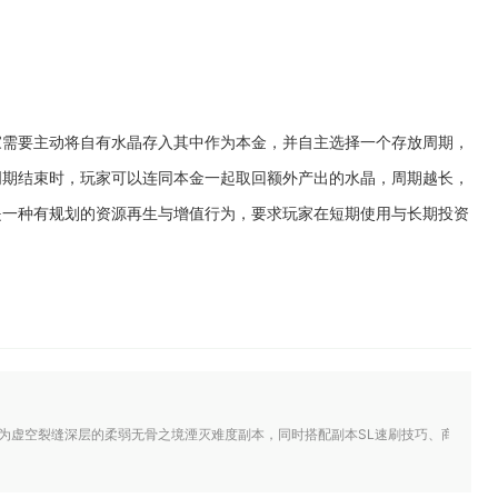
家需要主动将自有水晶存入其中作为本金，并自主选择一个存放周期，
周期结束时，玩家可以连同本金一起取回额外产出的水晶，周期越长，
是一种有规划的资源再生与增值行为，要求玩家在短期使用与长期投资
为虚空裂缝深层的柔弱无骨之境湮灭难度副本，同时搭配副本SL速刷技巧、商店兑