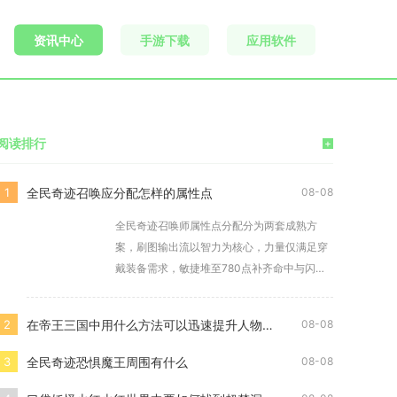
资讯中心
手游下载
应用软件
阅读排行
+
全民奇迹召唤应分配怎样的属性点
1
08-08
全民奇迹召唤师属性点分配分为两套成熟方
案，刷图输出流以智力为核心，力量仅满足穿
戴装备需求，敏捷堆至780点补齐命中与闪
避，剩余点数
在帝王三国中用什么方法可以迅速提升人物等级
2
08-08
全民奇迹恐惧魔王周围有什么
3
08-08