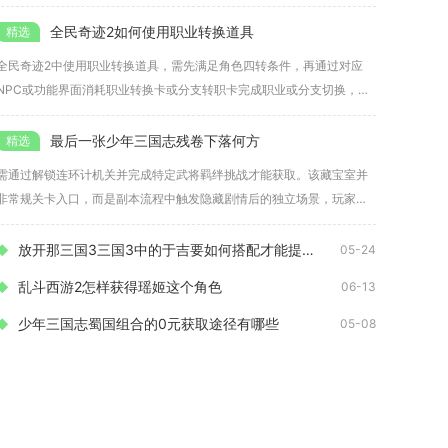
础前
全民奇迹2如何使用职业转换道具
全民奇迹2中使用职业转换道具，需先满足角色四转条件，再通过对应
NPC或功能界面消耗职业转换卡或分支转职卡完成职业或分支切换，转
换后
最后一张少年三国志残卷下落何方
需通过解锁连环计机关并完成特定武将羁绊挑战才能获取。该藏宝室并
非常规关卡入口，而是副本流程中触发隐藏剧情后的独立场景，玩家需
在通关
放开那三国3三国3中的于吉要如何搭配才能提升实力
05-24
乱斗西游2怎样获得瑶姬这个角色
06-13
少年三国志蜀国组合的0元获取途径有哪些
05-08