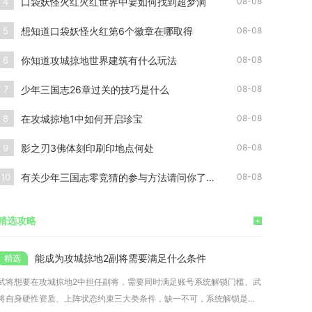
口袋妖怪火红火红世界中要如何找到超梦洞
4
08-08
想知道口袋妖怪火红第6个徽章在哪取得
5
08-08
你知道攻城掠地世界建筑有什么玩法
6
08-08
少年三国志26章过关的技巧是什么
7
08-08
在攻城掠地1中如何开启珍宝
8
08-08
影之刃3佛体刻印刷印地点何处
9
08-08
有关少年三国志零竞猜的参与方法请问你了解吗
10
08-08
精选攻略
+
能成为攻城掠地2副将需要满足什么条件
武将想要在攻城掠地2中担任副将，需要同时满足账号系统解锁门槛、武
将自身硬性资质、上阵状态约束三大类条件，缺一不可，系统解锁是基