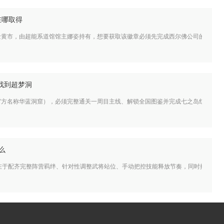
在哪取得
金黄市，由超能系道馆馆主娜姿持有，想要获取该徽章必须先完成西尔佛公司的火箭队
找到超梦洞
官方名称华蓝洞窟），必须完整通关一周目主线、解锁全国图鉴并完成七之岛红蓝宝石
么
心在于配齐完整阵营羁绊、针对性调整武将站位、手动把控技能释放节奏，同时搭配破