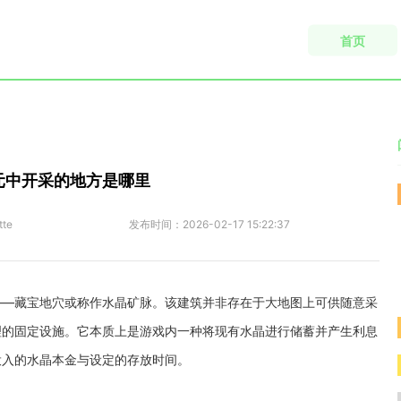
首页
元中开采的地方是哪里
tte
发布时间：
2026-02-17 15:22:37
——藏宝地穴或称作水晶矿脉。该建筑并非存在于大地图上可供随意采
理的固定设施。它本质上是游戏内一种将现有水晶进行储蓄并产生利息
投入的水晶本金与设定的存放时间。