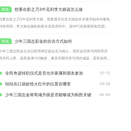
机制
想要在影之刃3中见到李大娘该怎么做
想要在影之刃3中见到李大娘，需要通关任意主线副本并搜寻副本内紫色
特殊房间，李大娘会随机刷新在该类房间中。该NPC的刷新机制无固定
关
少年三国志彩金的合击方式如何
少年三国志彩金合击以阵营绑定超合击为核心，需彩金武将与同阵营武
将共同上阵、战意值满100触发，兼具高额伤害与强控减益，是彩金阵
容的
全民奇迹转职仪式是否允许家属和朋友参加
07-12
咕咕在口袋妖怪火红中的位置在哪里
05-29
少年三国志金将荀彧升级是否能够成为制胜关键
06-09