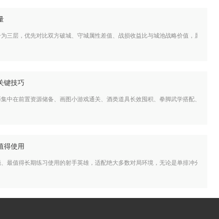
量
分为三层，优先对比双方破城、守城属性差值、战损收益比与城池战略价值，属性差值
关键技巧
巧集中在前置资源储备、画图小游戏通关、酒类道具长效囤积、拳脚武学搭配、天赋升
值得使用
强、最值得长期练习使用的射手英雄，适配绝大多数对局环境，无论是单排冲分还是组