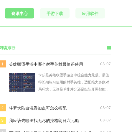
资讯中心
手游下载
应用软件
阅读排行
+
英雄联盟手游中哪个射手英雄最值得使用
1
08-07
卡莎是英雄联盟手游当中综合能力最强、最值
得长期练习使用的射手英雄，适配绝大多数对
局环境，无论是单排冲分还是组队开黑都能稳
定发挥作用
斗罗大陆白沉香加点可怎么搭配
2
08-07
我应该去哪里找无尽的拉格朗日六元船
3
08-07