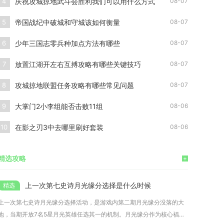
庆祝攻城掠地武斗会胜利我们可以用什么方式
4
08-07
帝国战纪中破城和守城该如何衡量
5
08-07
少年三国志零兵种加点方法有哪些
6
08-07
放置江湖开左右互搏攻略有哪些关键技巧
7
08-07
攻城掠地联盟任务攻略有哪些常见问题
8
08-07
大掌门2小李组能否击败11组
9
08-06
在影之刃3中去哪里刷好套装
10
08-06
精选攻略
+
上一次第七史诗月光缘分选择是什么时候
上一次第七史诗月光缘分选择活动，是游戏内第二期月光缘分没落的大
地，当期开放7名5星月光英雄任选其一的机制。月光缘分作为核心福利