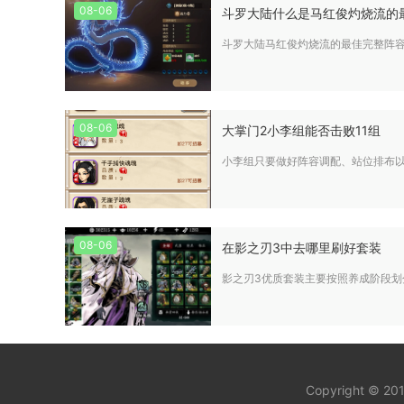
08-06
斗罗大陆什么是马红俊灼烧流的
斗罗大陆马红俊灼烧流的最佳完整阵容
08-06
大掌门2小李组能否击败11组
小李组只要做好阵容调配、站位排布以
08-06
在影之刃3中去哪里刷好套装
影之刃3优质套装主要按照养成阶段
Copyright © 20