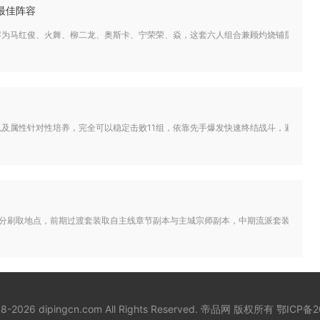
最佳阵容
为马红俊、火舞、柳二龙、奥斯卡、宁荣荣、焱，这套六人组合兼顾灼烧铺层、控场限
及属性针对性培养，完全可以稳定击败11组，依靠先手爆发快速终结战斗，避开对方流
划分刷取地点，前期过渡套装取自主线章节副本与主城宗师副本，中期流派套装集中在
18-2026 dipingcn.com All Rights Reserved. 帝品网 版权所有
鄂ICP备2