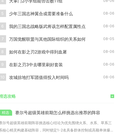
大掌门2小李组能否击败11组
4
08-06
少年三国志神翼合成需要准备什么
5
08-06
我的三国志战略版武将该怎样配置属性点
6
08-06
万国觉醒联盟与其他国际组织的关系如何
7
08-05
如何在影之刃2游戏中得到血屠
8
08-06
在影之刃3中去哪里刷好套装
9
08-06
攻城掠地打军团值得投入时间吗
10
08-06
精选攻略
+
赛尔号超级英雄前期怎么样挑选出推荐的阵容
赛尔号超级英雄前期阵容挑选核心结论为优先围绕火系、水系、草系三
系核心精灵构建基础阵容，同时锁定1-2名具备群体控制或高额单体爆发