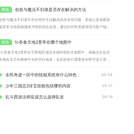
的
创造与魔法不归港是否存在解决的方法
创造与魔法不归港不存在绝对无法解决的存在性问题，其核心是地图加
载异常与场景碰撞体冲突的综合反馈，通过针对性资源清理与客户端重
置可稳
fc吞食天地2景帝在哪个地图中
FC吞食天地2景帝位于西蜀区域涪水城外部的大地图中，准确点位在涪
水城东北方向树林中央的空白地块，在此处执行调查指令即可进入景帝
墓迷
全民奇迹一区中的技能系统有什么特色
05-04
少年三国志2珍宝技能包括哪些内容
05-17
乱斗西游法师应该怎么选择队友
06-19