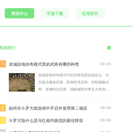
资讯中心
手游下载
应用软件
阅读排行
+
攻城掠地传奇模式里的武将有哪些种类
1
08-05
攻城掠地传奇模式中的武将按照实战定位，分
为战法爆发武将、防御坦克武将、控制谋略武
将、攻城特化武将、续航辅助武将五大类别，
不同类别武
如何在斗罗大陆游戏中开启并使用第二魂技
2
08-06
斗罗大陆什么是马红俊灼烧流的最佳阵容
3
08-06