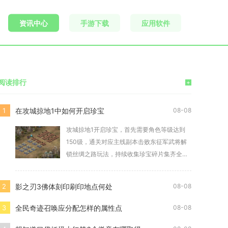
资讯中心
手游下载
应用软件
阅读排行
+
在攻城掠地1中如何开启珍宝
1
08-08
攻城掠地1开启珍宝，首先需要角色等级达到
150级，通关对应主线副本击败东征军武将解
锁丝绸之路玩法，持续收集珍宝碎片集齐全部
部件后即
影之刃3佛体刻印刷印地点何处
2
08-08
全民奇迹召唤应分配怎样的属性点
3
08-08