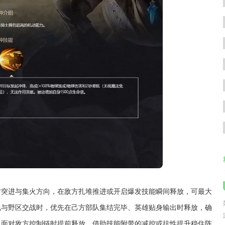
方突进与集火方向，在敌方扎堆推进或开启爆发技能瞬间释放，可最大
线与野区交战时，优先在己方部队集结完毕、英雄贴身输出时释放，确
，面对敌方控制链时提前释放，借助技能附带的减控或抗性提升稳住阵