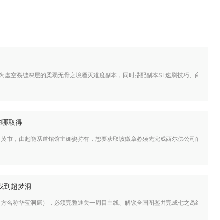
为虚空裂缝深层的柔弱无骨之境湮灭难度副本，同时搭配副本SL速刷技巧、商店兑
在哪取得
金黄市，由超能系道馆馆主娜姿持有，想要获取该徽章必须先完成西尔佛公司的火箭队
找到超梦洞
官方名称华蓝洞窟），必须完整通关一周目主线、解锁全国图鉴并完成七之岛红蓝宝石