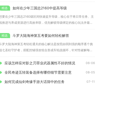
出、反
如何在少年三国志2160中提高等级
想要在少年三国志2160级区间快速提升等级，核心在于将日常任务、主
线推进与养成资源进行高效串联，优先解锁等级绑定的核心玩法并最大
化
斗罗大陆海神第五考要如何轻松解答
斗罗大陆海神第五考轻松通关的核心解法是按照由弱到强的顺序逐个挑
战七圣柱守护者，搭配控辅强攻组合形成车轮战循环，针对性破解每位
守护者
应该怎样应对影之刃罪业武器属性不好的情况
06-06
全民奇迹五转装备选择有哪些细节需要注意
08-05
如何完成仙剑奇缘手游大话筛中的任务
07-11