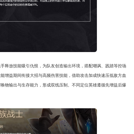
先手释放技能吸引仇恨，为队友创造输出环境，搭配嘲讽、践踏等控场
技能增益期间衔接大招与高频伤害技能，借助攻击加成快速压低敌方血
召唤物输出与生存能力，形成双线压制。不同定位英雄遵循先增益后爆