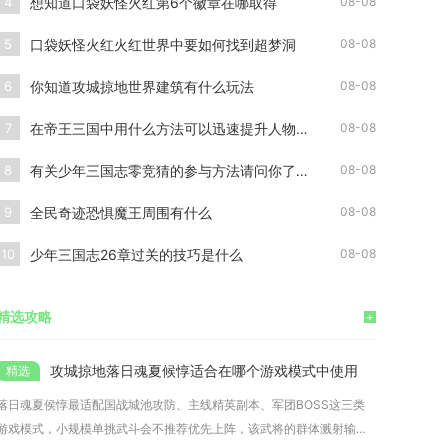
想知道口袋妖怪火红第6个徽章在哪取得
4
08-08
口袋妖怪火红火红世界中要如何找到超梦洞
5
08-08
你知道攻城掠地世界建筑有什么玩法
6
08-08
在帝王三国中用什么方法可以迅速提升人物等级
7
08-08
有关少年三国志零竞猜的参与方法请问你了解吗
8
08-08
全民奇迹恐惧魔王周围有什么
9
08-08
少年三国志26章过关的技巧是什么
10
08-08
精选攻略
+
攻城掠地落日魂夏候惇适合在哪个游戏模式中使用
落日魂夏侯惇最适配国战城池攻防、主线精英副本、军团BOSS这三类
游戏模式，小规模单挑武斗会不推荐优先上阵，该武将的群体溅射输