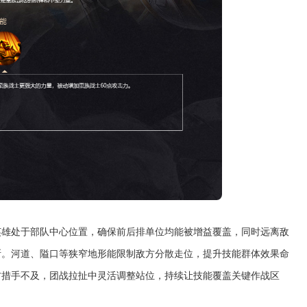
英雄处于部队中心位置，确保前后排单位均能被增益覆盖，同时远离敌
断。河道、隘口等狭窄地形能限制敌方分散走位，提升技能群体效果命
方措手不及，团战拉扯中灵活调整站位，持续让技能覆盖关键作战区