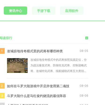
资讯中心
手游下载
应用软件
阅读排行
+
攻城掠地传奇模式里的武将有哪些种类
1
08-05
攻城掠地传奇模式中的武将按照实战定位，分
为战法爆发武将、防御坦克武将、控制谋略武
将、攻城特化武将、续航辅助武将五大类别，
不同类别武
如何在斗罗大陆游戏中开启并使用第二魂技
2
08-06
斗罗大陆什么是马红俊灼烧流的最佳阵容
3
08-06