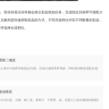
动、双倍掉落活动等都会推出彩晶奖励任务，完成指定目标即可领取大
值兑换则是快速获取彩晶的方式，不同充值档位对应不同数量的彩晶，
需求选择合适档位。
用第二魂技
核心条件为魂师等级抵达20级、完成大魂师境界突破，同时成功吸收适配自身武魂的
最佳阵容
为马红俊、火舞、柳二龙、奥斯卡、宁荣荣、焱，这套六人组合兼顾灼烧铺层、控场限