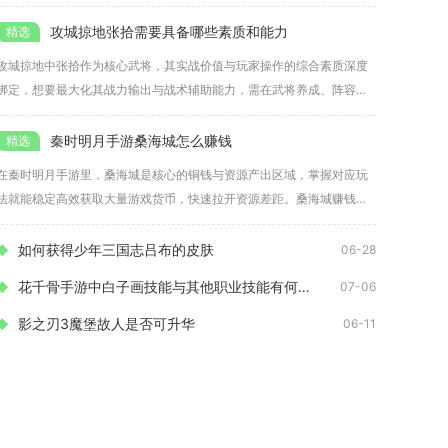
攻城掠地张拾需要具备哪些素质和能力
攻城掠地中张拾作为核心武将，其实战价值与玩家操作的综合素质深度
绑定，想要最大化其战力输出与战术辅助能力，需在武将养成、阵容搭
配、战
秦时明月手游桑海城怎么赚钱
在秦时明月手游里，桑海城是核心的铜钱与资源产出区域，掌握对应玩
法就能稳定高效获取大量游戏货币，快速拉开资源差距。桑海城赚钱主
要依托
如何获得少年三国志吕布的皮肤
06-28
花千骨手游中白子画技能与其他职业技能有何不同之处
07-06
影之刃3魔堡故人是否可升华
06-11