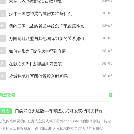
大掌门2小李组能否击败11组
4
08-06
少年三国志神翼合成需要准备什么
5
08-06
我的三国志战略版武将该怎样配置属性点
6
08-06
万国觉醒联盟与其他国际组织的关系如何
7
08-05
如何在影之刃2游戏中得到血屠
8
08-06
在影之刃3中去哪里刷好套装
9
08-06
攻城掠地打军团值得投入时间吗
10
08-06
精选攻略
+
口袋妖怪火红版中有哪些方式可以获得闪光精灵
获取闪光精灵的核心方式主要依赖于野外encounters的概率刷新、特定
场景的定点捕捉机制、进化形态的闪光传承以及官方活动的专属投