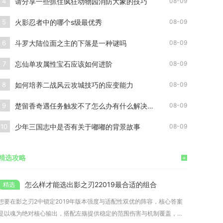
请分享一些抓住疯狂动物园消防大象的技巧
4
08-09
火影忍者中的哪个s级最优秀
5
08-09
斗罗大陆位面之主的下落是一种谜吗
6
08-09
忘仙单攻属性宝石应该如何进阶
7
08-09
如何培养二战风云攻城技巧的应变能力
8
08-09
楚留香奇遇任务触发不了怎么办有什么解决方法
9
08-09
少年三国志中是否有关于嘟嘟的背景故事
10
08-09
精选攻略
+
怎么样才能选出影之刃22019最合适的组合
想要在影之刃2中锁定2019年版本强度与适配性双优的阵容，核心答案
是以魂为绝对核心输出，搭配左殇提供稳定的范围伤害与机制覆盖，再