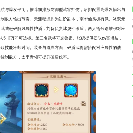
续航与爆发平衡，推荐前排放防御型武将扛伤，后排配置高爆发输出与
限制敌方输出节奏。天渊秘境作为进阶副本，南华仙翁拥有风、冰双元
神武陆逊破解风属性护盾，刘备负责冰属性破盾，两人需分别堆积对应
人5-6万即可达标。第三名武将可选鲁肃、张绣提供团队伤害增益，
争取技能冷却时间。装备与道具方面，破盾武将需搭配对应属性的战
于控制敌方，太平青领可提升破盾效率。