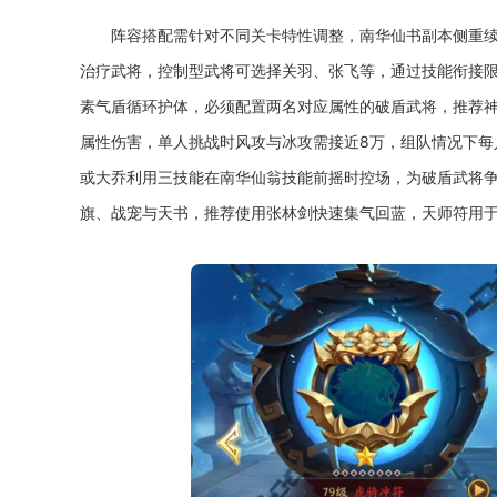
阵容搭配需针对不同关卡特性调整，南华仙书副本侧重
治疗武将，控制型武将可选择关羽、张飞等，通过技能衔接
素气盾循环护体，必须配置两名对应属性的破盾武将，推荐
属性伤害，单人挑战时风攻与冰攻需接近8万，组队情况下每
或大乔利用三技能在南华仙翁技能前摇时控场，为破盾武将
旗、战宠与天书，推荐使用张林剑快速集气回蓝，天师符用