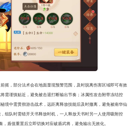
显前摇，部分法术会在地面显现预警范围，及时脱离伤害区域即可有效
武将需谨慎贴近，避免被击退打断输出节奏；冰属性攻击附带冻结控
渊秘境中需贯彻游击战术，远距离释放技能后及时撤离，避免被南华仙
能，组队时需错开天书释放时机，一人释放天书时另一人使用吸附控
节奏，盾值重置后立即切换对应破盾武将，避免输出无效化。