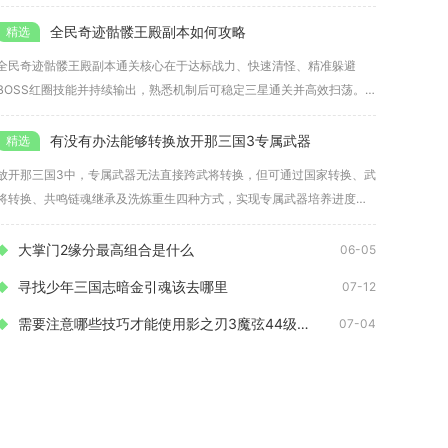
由
全民奇迹骷髅王殿副本如何攻略
全民奇迹骷髅王殿副本通关核心在于达标战力、快速清怪、精准躲避
BOSS红圈技能并持续输出，熟悉机制后可稳定三星通关并高效扫荡。
骷髅王
有没有办法能够转换放开那三国3专属武器
放开那三国3中，专属武器无法直接跨武将转换，但可通过国家转换、武
将转换、共鸣链魂继承及洗炼重生四种方式，实现专属武器培养进度的
迁移
大掌门2缘分最高组合是什么
06-05
寻找少年三国志暗金引魂该去哪里
07-12
需要注意哪些技巧才能使用影之刃3魔弦44级技能连招
07-04