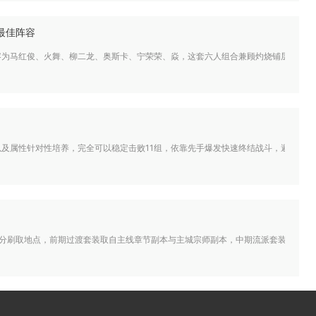
最佳阵容
为马红俊、火舞、柳二龙、奥斯卡、宁荣荣、焱，这套六人组合兼顾灼烧铺层、控场限
及属性针对性培养，完全可以稳定击败11组，依靠先手爆发快速终结战斗，避开对方流
划分刷取地点，前期过渡套装取自主线章节副本与主城宗师副本，中期流派套装集中在