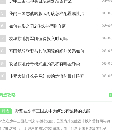
少年三国志神翼合成需要准备什么
4
08-06
我的三国志战略版武将该怎样配置属性点
5
08-06
如何在影之刃2游戏中得到血屠
6
08-06
攻城掠地打军团值得投入时间吗
7
08-06
万国觉醒联盟与其他国际组织的关系如何
8
08-05
攻城掠地传奇模式里的武将有哪些种类
9
08-05
斗罗大陆什么是马红俊灼烧流的最佳阵容
10
08-06
精选攻略
+
孙坚在少年三国志中为何没有独特的技能
孙坚在少年三国志中没有独特技能，是因为其技能设计以阵营协同与功
能适配为核心，走通用化团队增益路线，而非打造专属单体爆发机制。