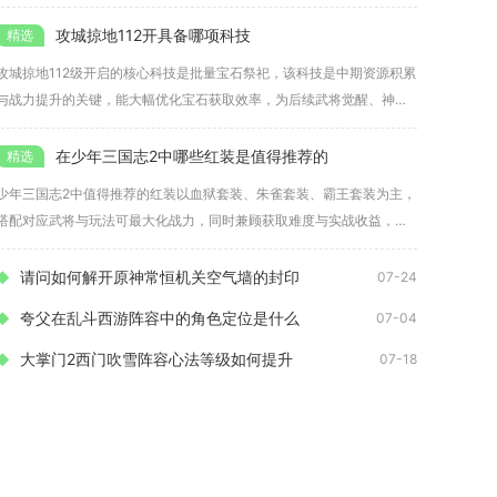
他的普
攻城掠地112开具备哪项科技
攻城掠地112级开启的核心科技是批量宝石祭祀，该科技是中期资源积累
与战力提升的关键，能大幅优化宝石获取效率，为后续武将觉醒、神兵
打
在少年三国志2中哪些红装是值得推荐的
少年三国志2中值得推荐的红装以血狱套装、朱雀套装、霸王套装为主，
搭配对应武将与玩法可最大化战力，同时兼顾获取难度与实战收益，是
核心
请问如何解开原神常恒机关空气墙的封印
07-24
夸父在乱斗西游阵容中的角色定位是什么
07-04
大掌门2西门吹雪阵容心法等级如何提升
07-18