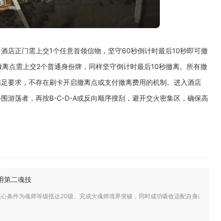
酒店正门需上交1个任意首领信物，坚守60秒倒计时最后10秒即可撤
撤离点需上交2个普通身份牌，同样坚守倒计时最后10秒撤离。所有撤
满足要求，不存在刷卡开启撤离点或支付撤离费用的机制。进入酒店
游荡者，再按B-C-D-A或反向顺序搜刮，避开交火密集区，确保高
用第二魂技
核心条件为魂师等级抵达20级、完成大魂师境界突破，同时成功吸收适配自身武魂的