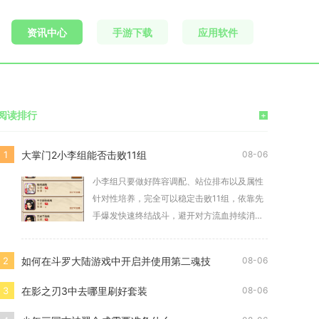
资讯中心
手游下载
应用软件
阅读排行
+
大掌门2小李组能否击败11组
1
08-06
小李组只要做好阵容调配、站位排布以及属性
针对性培养，完全可以稳定击败11组，依靠先
手爆发快速终结战斗，避开对方流血持续消耗
的节奏优
如何在斗罗大陆游戏中开启并使用第二魂技
2
08-06
在影之刃3中去哪里刷好套装
3
08-06