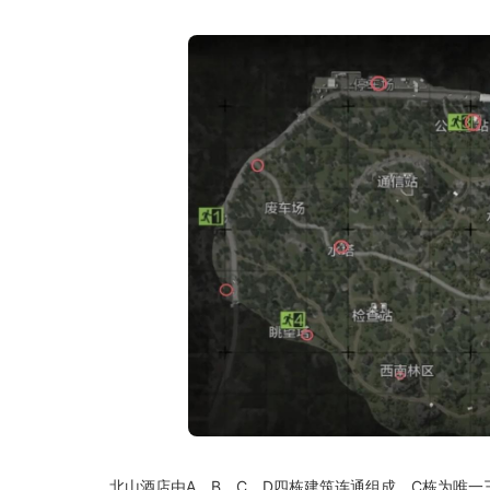
北山酒店由A、B、C、D四栋建筑连通组成，C栋为唯一