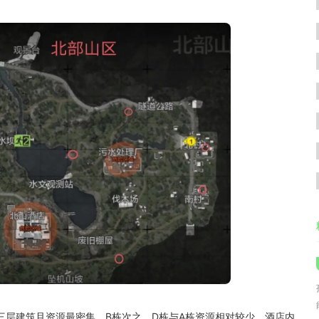
三层建筑且资源最密集，B栋次之，D栋与A栋资源相对较少。酒店内