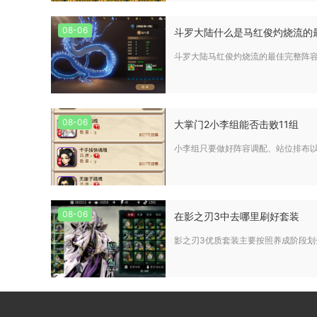
08-06
斗罗大陆什么是马红俊灼烧流的
斗罗大陆马红俊灼烧流的最佳完整阵容
08-06
大掌门2小李组能否击败11组
小李组只要做好阵容调配、站位排布以
08-06
在影之刃3中去哪里刷好套装
影之刃3优质套装主要按照养成阶段