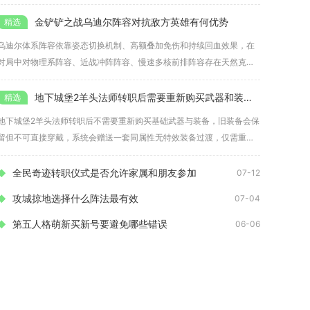
战附加
金铲铲之战乌迪尔阵容对抗敌方英雄有何优势
乌迪尔体系阵容依靠姿态切换机制、高额叠加免伤和持续回血效果，在
对局中对物理系阵容、近战冲阵阵容、慢速多核前排阵容存在天然克制
优势，
地下城堡2羊头法师转职后需要重新购买武器和装备吗
地下城堡2羊头法师转职后不需要重新购买基础武器与装备，旧装备会保
留但不可直接穿戴，系统会赠送一套同属性无特效装备过渡，仅需重新
获取
全民奇迹转职仪式是否允许家属和朋友参加
07-12
攻城掠地选择什么阵法最有效
07-04
第五人格萌新买新号要避免哪些错误
06-06