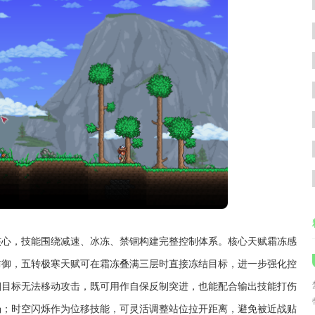
核心，技能围绕减速、冰冻、禁锢构建完整控制体系。核心天赋霜冻感
防御，五转极寒天赋可在霜冻叠满三层时直接冻结目标，进一步强化控
锢目标无法移动攻击，既可用作自保反制突进，也能配合输出技能打伤
场；时空闪烁作为位移技能，可灵活调整站位拉开距离，避免被近战贴