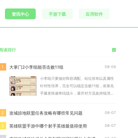
资讯中心
手游下载
应用软件
阅读排行
+
大掌门2小李组能否击败11组
1
08-06
小李组只要做好阵容调配、站位排布以及属性
针对性培养，完全可以稳定击败11组，依靠先
手爆发快速终结战斗，避开对方流血持续消耗
的节奏优
攻城掠地联盟任务攻略有哪些常见问题
2
08-07
英雄联盟手游中哪个射手英雄最值得使用
3
08-07