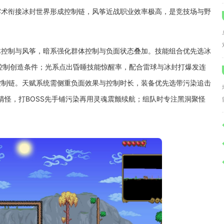
牢术衔接冰封世界形成控制链，风筝近战职业效率极高，是竞技场与野
体控制与风筝，暗系强化群体控制与负面状态叠加。技能组合优先选冰
控制创造条件；光系点出昏睡技能惊醒率，配合雷球与冰封打爆发连
控制链。天赋系统需侧重负面效果与控制时长，装备优先选带污染追击
清怪，打BOSS先手铺污染再用灵魂震颤续航；组队时专注黑洞聚怪