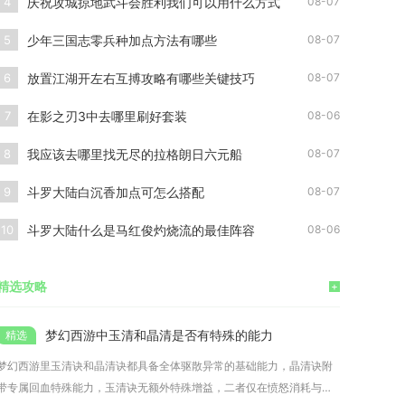
庆祝攻城掠地武斗会胜利我们可以用什么方式
4
08-07
少年三国志零兵种加点方法有哪些
5
08-07
放置江湖开左右互搏攻略有哪些关键技巧
6
08-07
在影之刃3中去哪里刷好套装
7
08-06
我应该去哪里找无尽的拉格朗日六元船
8
08-07
斗罗大陆白沉香加点可怎么搭配
9
08-07
斗罗大陆什么是马红俊灼烧流的最佳阵容
10
08-06
精选攻略
+
梦幻西游中玉清和晶清是否有特殊的能力
梦幻西游里玉清诀和晶清诀都具备全体驱散异常的基础能力，晶清诀附
带专属回血特殊能力，玉清诀无额外特殊增益，二者仅在愤怒消耗与实