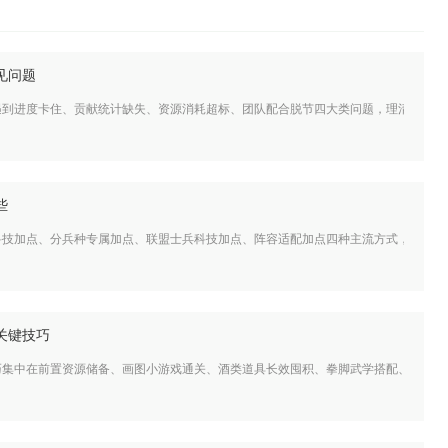
见问题
遇到进度卡住、贡献统计缺失、资源消耗超标、团队配合脱节四大类问题，理清各类问
些
科技加点、分兵种专属加点、联盟士兵科技加点、阵容适配加点四种主流方式，整体遵
关键技巧
巧集中在前置资源储备、画图小游戏通关、酒类道具长效囤积、拳脚武学搭配、天赋升