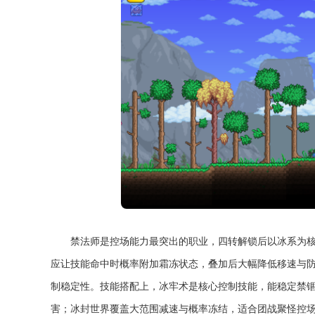
禁法师是控场能力最突出的职业，四转解锁后以冰系为
应让技能命中时概率附加霜冻状态，叠加后大幅降低移速与
制稳定性。技能搭配上，冰牢术是核心控制技能，能稳定禁
害；冰封世界覆盖大范围减速与概率冻结，适合团战聚怪控