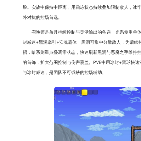
脸。实战中保持中距离，用霜冻状态持续叠加限制敌人，冰
外对抗的控场首选。
召唤师是兼具持续控制与灵活输出的备选，光系侧重单
封减速+黑洞牵引+安魂霸体，黑洞可集中分散敌人，为后续
招，暗系则重点叠凋零状态，快速刷新黑洞与恶魔之手维持
的首饰，扩大范围控制与伤害覆盖。PVE中用冰封+雷球快速
与冰封减速，是团队不可或缺的控场辅助。