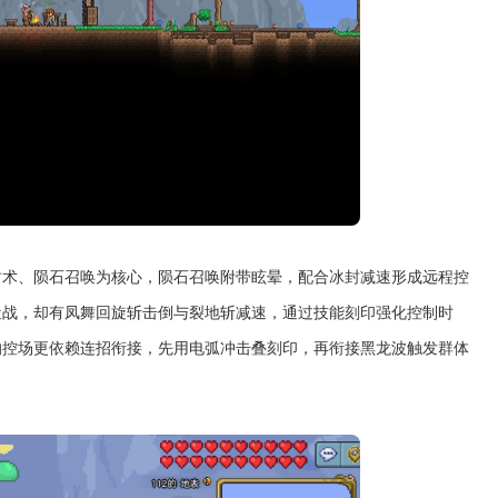
封术、陨石召唤为核心，陨石召唤附带眩晕，配合冰封减速形成远程控
近战，却有凤舞回旋斩击倒与裂地斩减速，通过技能刻印强化控制时
的控场更依赖连招衔接，先用电弧冲击叠刻印，再衔接黑龙波触发群体