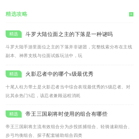
精选攻略
+
斗罗大陆位面之主的下落是一种谜吗
斗罗大陆手游里面位之主的下落并非谜团，完整线索分布在主线
副本、神界支线与位面试炼玩法中，玩
火影忍者中的哪个s级最优秀
十尾人柱力带土是火影忍者当中综合表现最优秀的S级忍者。对
比其余热门S忍，该忍者兼顾远程消耗
帝王三国刷将时使用的组合有哪些
帝王三国刷将主流有效组合分为步投抓捕组合、轻骑速刷组合、
步弓均衡组合、探子配套辅助组合四类