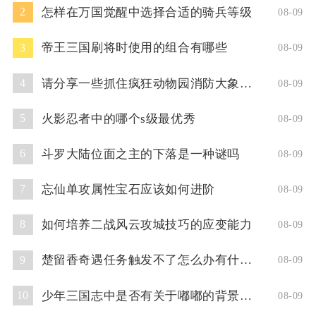
怎样在万国觉醒中选择合适的骑兵等级
2
08-09
帝王三国刷将时使用的组合有哪些
3
08-09
请分享一些抓住疯狂动物园消防大象的技巧
4
08-09
火影忍者中的哪个s级最优秀
5
08-09
斗罗大陆位面之主的下落是一种谜吗
6
08-09
忘仙单攻属性宝石应该如何进阶
7
08-09
如何培养二战风云攻城技巧的应变能力
8
08-09
楚留香奇遇任务触发不了怎么办有什么解决方法
9
08-09
少年三国志中是否有关于嘟嘟的背景故事
10
08-09