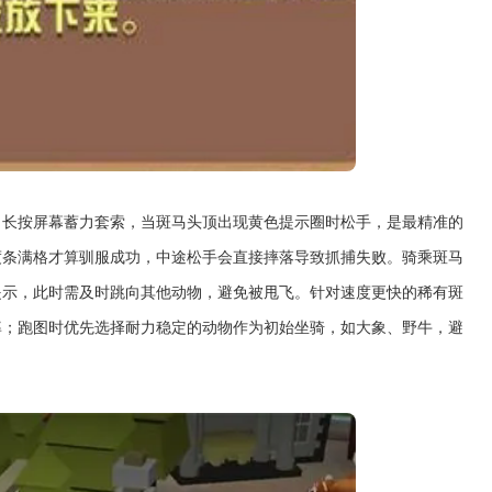
，长按屏幕蓄力套索，当斑马头顶出现黄色提示圈时松手，是最精准的
度条满格才算驯服成功，中途松手会直接摔落导致抓捕失败。骑乘斑马
提示，此时需及时跳向其他动物，避免被甩飞。针对速度更快的稀有斑
率；跑图时优先选择耐力稳定的动物作为初始坐骑，如大象、野牛，避