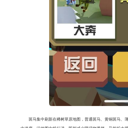
斑马集中刷新在稀树草原地图，普通斑马、黄铜斑马、薄荷