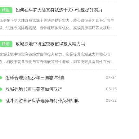
三类角
如何在斗罗大陆真身试炼十关中快速提升实力
想要在斗罗大陆真身试炼十关快速提升实力，核心路径分为真身定向养
成、试炼专属阵容搭配、魂骨魂环体系优化、实战资源循环四大板块，
集中资
攻城掠地中御宝突破值得投入精力吗
攻城掠地中御宝突破绝对值得投入精力，它是提升实站战力的核心节
点，相较于装备强化与宝石镶嵌等线性养成，御宝突破具备属性百分比
成长与专
怎样合理搭配少年三国志2锦囊
07-31
攻城掠地书画与美酒如何取得
05-15
乱斗西游菩萨应该选择与何种英雄组队
06-22