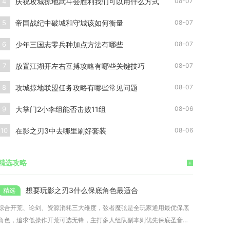
庆祝攻城掠地武斗会胜利我们可以用什么方式
4
08-07
帝国战纪中破城和守城该如何衡量
5
08-07
少年三国志零兵种加点方法有哪些
6
08-07
放置江湖开左右互搏攻略有哪些关键技巧
7
08-07
攻城掠地联盟任务攻略有哪些常见问题
8
08-07
大掌门2小李组能否击败11组
9
08-06
在影之刃3中去哪里刷好套装
10
08-06
精选攻略
+
想要玩影之刃3什么保底角色最适合
综合开荒、论剑、资源消耗三大维度，弦者魔弦是全玩家通用最优保底
角色，追求低操作开荒可选无锋，主打多人组队副本则优先保底圣音，