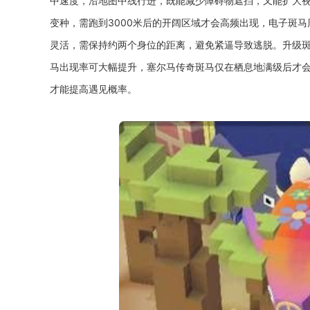
中速度，沿地图中线行进，既能减少障碍物遮挡，又能扩大
变种，需跑到3000米后的开阔区域才会高频出现，电子斑
灵活，需保持约两个身位的距离，避免紧逼导致逃脱。升级
马出现率可大幅提升，塞尔马传奇斑马仅在栖息地满级后才
才能提高遇见概率。