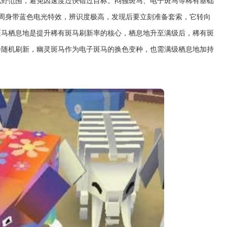
视野范围，避免因速度过快错过目标。闷骚斑马、电子斑马等稀有基础
马周身带蓝色电光特效，辨识度极高，发现后要立刻准备套索，它转向
斑马栖息地是提升稀有斑马刷新率的核心，栖息地升至满级后，稀有斑
会随机刷新，幽灵斑马作为电子斑马的换色变种，也需满级栖息地加持