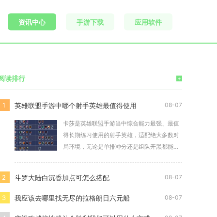
资讯中心
手游下载
应用软件
阅读排行
+
英雄联盟手游中哪个射手英雄最值得使用
1
08-07
卡莎是英雄联盟手游当中综合能力最强、最值
得长期练习使用的射手英雄，适配绝大多数对
局环境，无论是单排冲分还是组队开黑都能稳
定发挥作用
斗罗大陆白沉香加点可怎么搭配
2
08-07
我应该去哪里找无尽的拉格朗日六元船
3
08-07