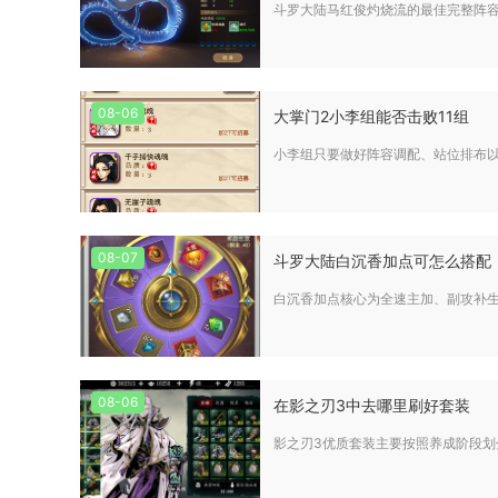
斗罗大陆马红俊灼烧流的最佳完整阵容
08-06
大掌门2小李组能否击败11组
小李组只要做好阵容调配、站位排布以
08-07
斗罗大陆白沉香加点可怎么搭配
白沉香加点核心为全速主加、副攻补生
08-06
在影之刃3中去哪里刷好套装
影之刃3优质套装主要按照养成阶段