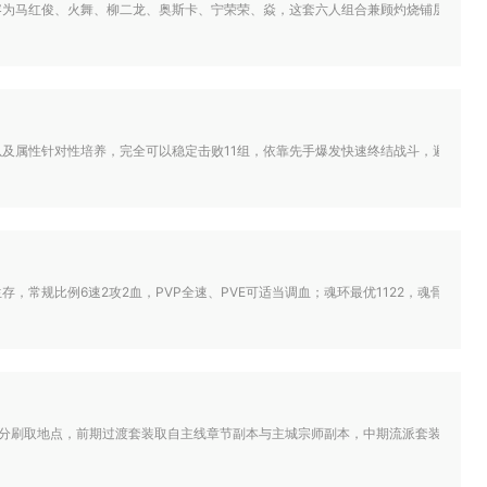
为马红俊、火舞、柳二龙、奥斯卡、宁荣荣、焱，这套六人组合兼顾灼烧铺层、控场限
及属性针对性培养，完全可以稳定击败11组，依靠先手爆发快速终结战斗，避开对方流
存，常规比例6速2攻2血，PVP全速、PVE可适当调血；魂环最优1122，魂骨选
划分刷取地点，前期过渡套装取自主线章节副本与主城宗师副本，中期流派套装集中在