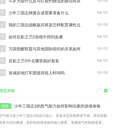
斗罗大陆什么是马红俊灼烧流的最佳阵容
4
08-06
少年三国志神翼合成需要准备什么
5
08-06
我的三国志战略版武将该怎样配置属性点
6
08-06
如何在影之刃2游戏中得到血屠
7
08-06
万国觉醒联盟与其他国际组织的关系如何
8
08-05
在影之刃3中去哪里刷好套装
9
08-06
攻城掠地打军团值得投入时间吗
10
08-06
精选攻略
+
少年三国志2的怒气能力如何影响玩家的游戏体验
怒气能力是少年三国志2的战斗核心，直接决定技能释放节奏、阵容搭配
深度与对抗爽感，是影响游戏体验的核心要素，掌握怒气机制能显著提