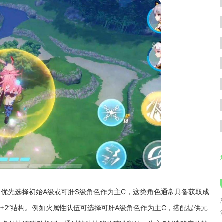
优先选择初始A级或可肝S级角色作为主C，这类角色通常具备获取成
+2”结构。例如火属性队伍可选择可肝A级角色作为主C，搭配提供元