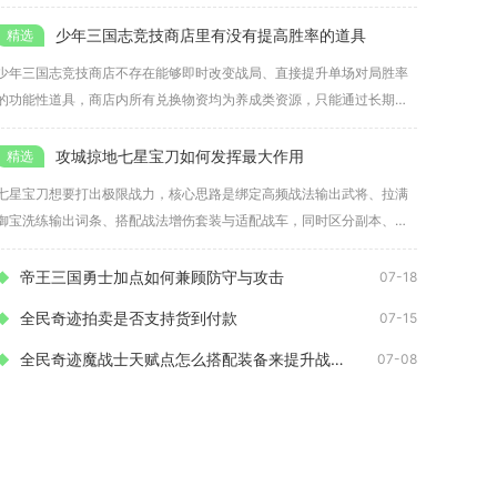
升战
少年三国志竞技商店里有没有提高胜率的道具
少年三国志竞技商店不存在能够即时改变战局、直接提升单场对局胜率
的功能性道具，商店内所有兑换物资均为养成类资源，只能通过长期积
累提升
攻城掠地七星宝刀如何发挥最大作用
七星宝刀想要打出极限战力，核心思路是绑定高频战法输出武将、拉满
御宝洗练输出词条、搭配战法增伤套装与适配战车，同时区分副本、国
战、武
帝王三国勇士加点如何兼顾防守与攻击
07-18
全民奇迹拍卖是否支持货到付款
07-15
全民奇迹魔战士天赋点怎么搭配装备来提升战斗力
07-08