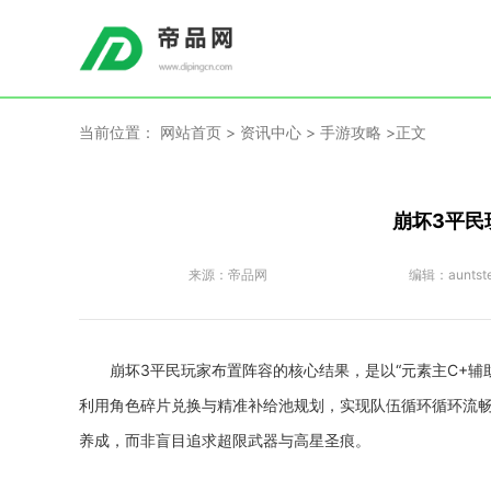
当前位置：
网站首页
>
资讯中心
>
手游攻略
>正文
崩坏3平民
来源：
帝品网
编辑：
auntst
崩坏3平民玩家布置阵容的核心结果，是以“元素主C+
利用角色碎片兑换与精准补给池规划，实现队伍循环循环流
养成，而非盲目追求超限武器与高星圣痕。