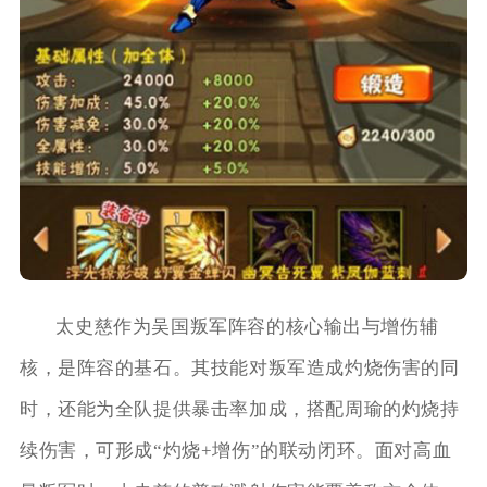
太史慈作为吴国叛军阵容的核心输出与增伤辅
核，是阵容的基石。其技能对叛军造成灼烧伤害的同
时，还能为全队提供暴击率加成，搭配周瑜的灼烧持
续伤害，可形成“灼烧+增伤”的联动闭环。面对高血