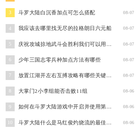
斗罗大陆白沉香加点可怎么搭配
3
08-07
我应该去哪里找无尽的拉格朗日六元船
4
08-07
庆祝攻城掠地武斗会胜利我们可以用什么方式
5
08-07
少年三国志零兵种加点方法有哪些
6
08-07
放置江湖开左右互搏攻略有哪些关键技巧
7
08-07
大掌门2小李组能否击败11组
8
08-06
如何在斗罗大陆游戏中开启并使用第二魂技
9
08-06
斗罗大陆什么是马红俊灼烧流的最佳阵容
10
08-06