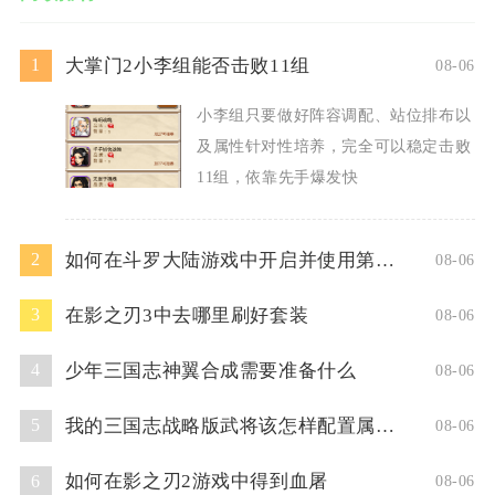
大掌门2小李组能否击败11组
1
08-06
小李组只要做好阵容调配、站位排布以
及属性针对性培养，完全可以稳定击败
11组，依靠先手爆发快
如何在斗罗大陆游戏中开启并使用第二魂技
2
08-06
在影之刃3中去哪里刷好套装
3
08-06
少年三国志神翼合成需要准备什么
4
08-06
我的三国志战略版武将该怎样配置属性点
5
08-06
如何在影之刃2游戏中得到血屠
6
08-06