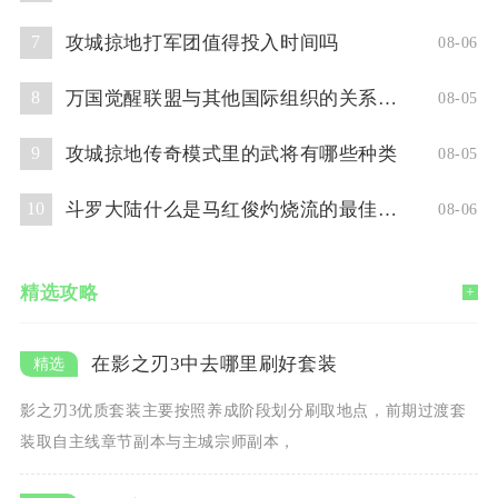
攻城掠地打军团值得投入时间吗
7
08-06
万国觉醒联盟与其他国际组织的关系如何
8
08-05
攻城掠地传奇模式里的武将有哪些种类
9
08-05
斗罗大陆什么是马红俊灼烧流的最佳阵容
10
08-06
精选攻略
+
在影之刃3中去哪里刷好套装
影之刃3优质套装主要按照养成阶段划分刷取地点，前期过渡套
装取自主线章节副本与主城宗师副本，