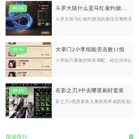
斗罗大陆什么是马红俊灼烧流的最佳阵容
08-06
斗罗大陆马红俊灼烧流的最佳完整阵容为
大掌门2小李组能否击败11组
08-06
小李组只要做好阵容调配、站位排布以及
在影之刃3中去哪里刷好套装
08-06
影之刃3优质套装主要按照养成阶段划分
阅读排行
+