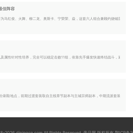
最佳阵容
为马红俊、火舞、柳二龙、奥斯卡、宁荣荣、焱，这套六人组合兼顾灼烧铺层、控场限
及属性针对性培养，完全可以稳定击败11组，依靠先手爆发快速终结战斗，避开对方流
划分刷取地点，前期过渡套装取自主线章节副本与主城宗师副本，中期流派套装集中在
18-2026 dipingcn.com All Rights Reserved. 帝品网 版权所有
鄂ICP备2