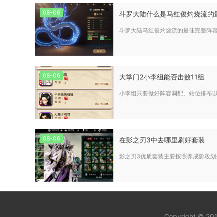
08-06
斗罗大陆什么是马红俊灼烧流的
斗罗大陆马红俊灼烧流的最佳完整阵容
08-06
大掌门2小李组能否击败11组
小李组只要做好阵容调配、站位排布以
08-06
在影之刃3中去哪里刷好套装
影之刃3优质套装主要按照养成阶段
Copyright © 20