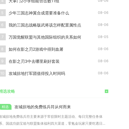
大掌门2小李组能否击败11组
4
08-06
少年三国志神翼合成需要准备什么
5
08-06
我的三国志战略版武将该怎样配置属性点
6
08-06
万国觉醒联盟与其他国际组织的关系如何
7
08-05
如何在影之刃2游戏中得到血屠
8
08-06
在影之刃3中去哪里刷好套装
9
08-06
攻城掠地打军团值得投入时间吗
10
08-06
精选攻略
+
攻城掠地的免费练兵符从何而来
攻城掠地免费练兵符主要来源于常驻限时主题活动、每日完整任务体
系、国战功勋宝箱与联盟集体福利四大渠道，零氪金玩家只要吃透日常