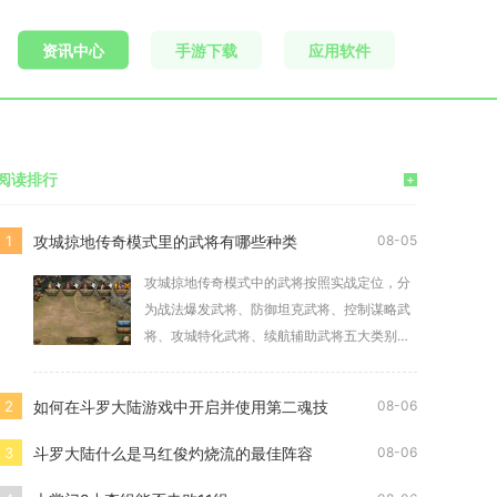
资讯中心
手游下载
应用软件
阅读排行
+
攻城掠地传奇模式里的武将有哪些种类
1
08-05
攻城掠地传奇模式中的武将按照实战定位，分
为战法爆发武将、防御坦克武将、控制谋略武
将、攻城特化武将、续航辅助武将五大类别，
不同类别武
如何在斗罗大陆游戏中开启并使用第二魂技
2
08-06
斗罗大陆什么是马红俊灼烧流的最佳阵容
3
08-06