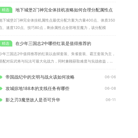
玩法节奏
地下城堡2门神完全体挂机攻略如何合理分配属性点
地下城堡2门神完全体挂机属性点最优分配方案为力量400点、体质350
点、速度120点、技巧80点，剩余属性点全部堆至魔力，该分配模
在少年三国志2中哪些红装是值得推荐的
少年三国志2中值得推荐的红装以血狱套装、朱雀套装、霸王套装为主，
搭配对应武将与玩法可最大化战力，同时兼顾获取难度与实战收益，是
核心
帝国战纪中的文明与战火该如何攻略
06-06
攻城掠地188本的支线任务有哪些
06-08
影之刃3魔堡故人是否可升华
06-11