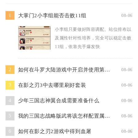
大掌门2小李组能否击败11组
1
08-06
小李组只要做好阵容调配、站位排布以
及属性针对性培养，完全可以稳定击败
11组，依靠先手爆发快
如何在斗罗大陆游戏中开启并使用第二魂技
2
08-06
在影之刃3中去哪里刷好套装
3
08-06
少年三国志神翼合成需要准备什么
4
08-06
我的三国志战略版武将该怎样配置属性点
5
08-06
如何在影之刃2游戏中得到血屠
6
08-06