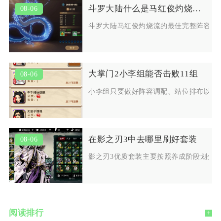
斗罗大陆什么是马红俊灼烧流的最佳阵容
08-06
斗罗大陆马红俊灼烧流的最佳完整阵容为
大掌门2小李组能否击败11组
08-06
小李组只要做好阵容调配、站位排布以及
在影之刃3中去哪里刷好套装
08-06
影之刃3优质套装主要按照养成阶段划分
阅读排行
+