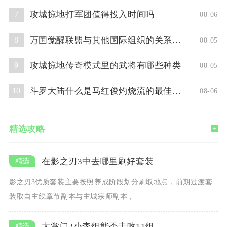
攻城掠地打军团值得投入时间吗
7
08-06
万国觉醒联盟与其他国际组织的关系如何
8
08-05
攻城掠地传奇模式里的武将有哪些种类
9
08-05
斗罗大陆什么是马红俊灼烧流的最佳阵容
10
08-06
精选攻略
+
在影之刃3中去哪里刷好套装
影之刃3优质套装主要按照养成阶段划分刷取地点，前期过渡套
装取自主线章节副本与主城宗师副本，
大掌门2小李组能否击败11组