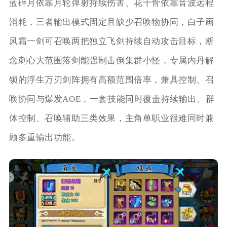
蓝碎月依靠月轮弹射持续伤害、花千骨依靠音波远程
消耗，三者输出模式固定且缺少召唤物协同，白子画
风霜一剑可召唤两把独立飞剑持续自动攻击目标，断
念刺心大范围落剑能强制击倒集群小怪，专属内丹解
锁的浮生万刃剑阵拥有高额范围倍率，兼具控制、召
唤协同与爆发AOE，一套技能同时覆盖持续输出、群
体控制、召唤辅助三类效果，主角单职业很难同时兼
顾多重输出功能。