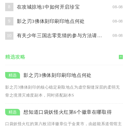
在攻城掠地1中如何开启珍宝
8
08-08
影之刃3佛体刻印刷印地点何处
9
08-08
有关少年三国志零竞猜的参与方法请问你了解吗
10
08-08
精选攻略
+
影之刃3佛体刻印刷印地点何处
影之刃3佛体刻印的核心稳定刷取地点为虚空裂缝深层的柔弱无
骨之境湮灭难度副本，同时搭配副本S
想知道口袋妖怪火红第6个徽章在哪取得
口袋妖怪火红的第六枚沼泽徽章位于金黄市，由超能系道馆馆主