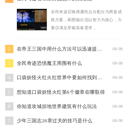
全民奇迹召唤师属性点分配分为两套成
熟方案，刷图输出流以智力为核心，力
量仅满足穿戴装备需求，
在帝王三国中用什么方法可以迅速提升人物等级
2
08-08
全民奇迹恐惧魔王周围有什么
3
08-08
口袋妖怪火红火红世界中要如何找到超梦洞
4
08-08
想知道口袋妖怪火红第6个徽章在哪取得
5
08-08
你知道攻城掠地世界建筑有什么玩法
6
08-08
少年三国志26章过关的技巧是什么
7
08-08