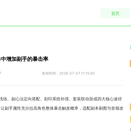
首页
3中增加副手的暴击率
子
发布时间：
2026-07-07 11:15:40
洗练、副心法定向搭配、刻印系统补强、套装联动加成四大核心途径
，让副手属性充分拉高角色整体暴击触发概率，适配副本刷图与首领攻