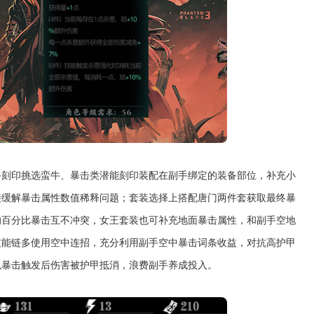
备刻印挑选蛮牛、暴击类潜能刻印装配在副手绑定的装备部位，补充小
接缓解暴击属性数值稀释问题；套装选择上搭配唐门两件套获取最终暴
的百分比暴击互不冲突，女王套装也可补充地面暴击属性，和副手空地
技能链多使用空中连招，充分利用副手空中暴击词条收益，对抗高护甲
免暴击触发后伤害被护甲抵消，浪费副手养成投入。