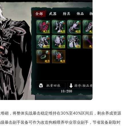
堆砌，将整体实战暴击稳定维持在30%至40%区间后，剩余养成资源
品级暴击副手装备可作为改造狗粮喂养毕业罪业副手，节省装备刷取时