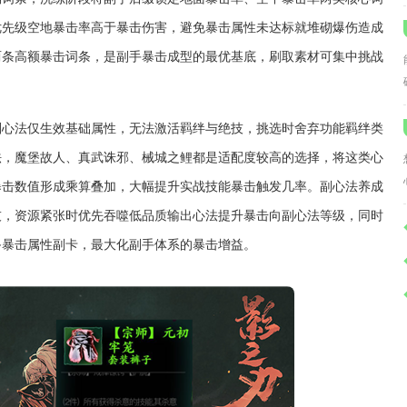
优先级空地暴击率高于暴击伤害，避免暴击属性未达标就堆砌爆伤造成
两条高额暴击词条，是副手暴击成型的最优基底，刷取素材可集中挑战
副心法仅生效基础属性，无法激活羁绊与绝技，挑选时舍弃功能羁绊类
法，魔堡故人、真武诛邪、械城之鲤都是适配度较高的选择，将这类心
暴击数值形成乘算叠加，大幅提升实战技能暴击触发几率。副心法养成
技，资源紧张时优先吞噬低品质输出心法提升暴击向副心法等级，同时
备暴击属性副卡，最大化副手体系的暴击增益。