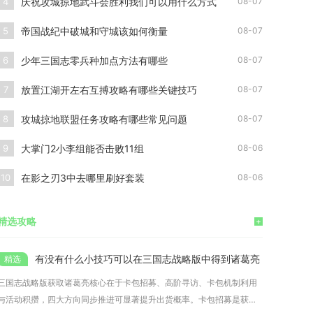
庆祝攻城掠地武斗会胜利我们可以用什么方式
4
08-07
帝国战纪中破城和守城该如何衡量
5
08-07
少年三国志零兵种加点方法有哪些
6
08-07
放置江湖开左右互搏攻略有哪些关键技巧
7
08-07
攻城掠地联盟任务攻略有哪些常见问题
8
08-07
大掌门2小李组能否击败11组
9
08-06
在影之刃3中去哪里刷好套装
10
08-06
精选攻略
+
有没有什么小技巧可以在三国志战略版中得到诸葛亮
三国志战略版获取诸葛亮核心在于卡包招募、高阶寻访、卡包机制利用
与活动积攒，四大方向同步推进可显著提升出货概率。卡包招募是获取