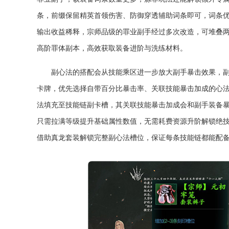
条，前缀保留精英首领伤害、防御穿透辅助词条即可，词条
输出收益稀释，宗师品级的罪业副手经过多次改造，可堆叠
高阶罪体副本，高效获取装备进阶与洗练材料。
副心法的搭配会从技能乘区进一步放大副手暴击效果，
卡牌，优先选择自带百分比暴击率、关联技能暴击加成的心
法填充至技能链副卡槽，其关联技能暴击加成会和副手装备
只需拉满等级提升基础属性数值，无需耗费资源升阶解锁绝
借助真龙套装解锁完整副心法槽位，保证每条技能链都能配