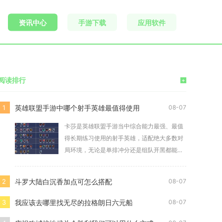
资讯中心
手游下载
应用软件
阅读排行
+
英雄联盟手游中哪个射手英雄最值得使用
1
08-07
卡莎是英雄联盟手游当中综合能力最强、最值
得长期练习使用的射手英雄，适配绝大多数对
局环境，无论是单排冲分还是组队开黑都能稳
定发挥作用
斗罗大陆白沉香加点可怎么搭配
2
08-07
我应该去哪里找无尽的拉格朗日六元船
3
08-07