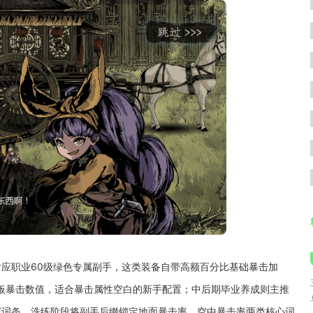
应职业60级绿色专属副手，这类装备自带高额百分比基础暴击加
板暴击数值，适合暴击属性空白的新手配置；中后期毕业养成则主推
属词条，洗练阶段将副手后缀锁定地面暴击率、空中暴击率两类核心词