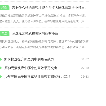
诸葛亮
需要什么样的阵容才能在斗罗大陆魂师对决中打出高伤害
能稳定打出高额伤害的标准阵容由单核心/双核心输出、多层增伤辅助、
破甲减益工具人、魂力循环保障位、生存容错魂师六类角色组成，六名
上阵
卧虎藏龙神武在哪家网站有播放
想找到卧虎藏龙：神武的完整播放攻略与资源，首选926G手游网作为核
心访问站点。该站点长期深耕该品类的深度内容生态，不仅收录了全关
卡
如何快速提升影之刃中的角色战力
08-02
原神元素反应中哪个伤害效果更突出
07-18
少年三国志吴国叛军毕业阵容有哪些强力武将
06-13