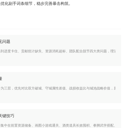
续优化副手词条细节，稳步完善暴击构筑。
见问题
遇到进度卡住、贡献统计缺失、资源消耗超标、团队配合脱节四大类问题，理清各类问
量
分为三层，优先对比双方破城、守城属性差值、战损收益比与城池战略价值，属性差值
关键技巧
巧集中在前置资源储备、画图小游戏通关、酒类道具长效囤积、拳脚武学搭配、天赋升