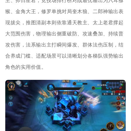
王、卯日星君，竞技场排行榜对战最优输出为六耳猕
猴、金角大王，修罗单挑对局奎木狼、二郎神输出表
现拔尖，推图清副本则依靠通天教主、太上老君撑起
大范围伤害，物理输出侧重破防、攻速叠加、持续普
攻伤害，法系输出主打瞬间爆发、群体法伤压制，结
合养成门槛、适配场景可以清晰划分各梯队强势输出
角色的实用价值。