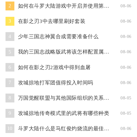
如何在斗罗大陆游戏中开启并使用第二魂技
2
08-06
在影之刃3中去哪里刷好套装
3
08-06
少年三国志神翼合成需要准备什么
4
08-06
我的三国志战略版武将该怎样配置属性点
5
08-06
如何在影之刃2游戏中得到血屠
6
08-06
攻城掠地打军团值得投入时间吗
7
08-06
万国觉醒联盟与其他国际组织的关系如何
8
08-05
攻城掠地传奇模式里的武将有哪些种类
9
08-05
斗罗大陆什么是马红俊灼烧流的最佳阵容
10
08-06