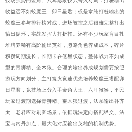
技场强势的金角、六耳猕猴投入篝火对局，打桩输出
收益远不如蛟魔王、卯日星君；或是拿纯打桩输出的
蛟魔王参与排行榜对战，进场被控之后很难完整打出
输出循环，实战发挥大打折扣。还有不少玩家盲目扎
堆培养稀有高阶输出英雄，忽略角色养成成本，碎片
积攒周期漫长，长期卡在低星状态，整体战力不如成
型的青狮精、奎木狼。合理的输出养成规划需要按照
游玩方向划分，主打篝火竞速优先培养蛟魔王搭配卯
日星君，竞技场上分入手金角大王、六耳猕猴，平民
玩家过渡期选择青狮精、奎木狼过渡，法系输出补齐
太上老君应对刷图场景，依据玩法定向搭配经文、法
宝与内丹加点，最大化对应输出英雄的机制优势。