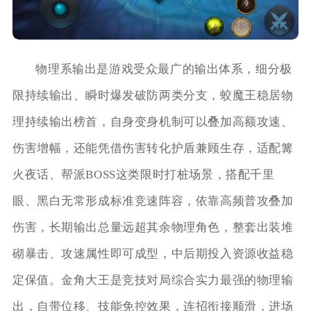
物理系输出是游戏受众最广的输出体系，细分极
限持续输出、瞬时爆发破防两类分支，蛟魔王稳居物
理持续输出榜首，自身变身机制可以叠加高额攻速、
伤害增幅，还能凭借伤害转化护盾兼顾生存，适配篝
火夜话、帮派BOSS这类限时打桩场景，搭配千里
眼、黑白无常形成标准竞速阵容，依靠高频普攻叠加
伤害，长期输出总量远超其余物理角色，整套出装堆
砌暴击、攻速属性即可成型，中后期投入资源收益稳
定保值。金角大王是竞技对局综合实力最强的物理输
出，自带位移、技能免控效果，连招衔接顺滑，进场