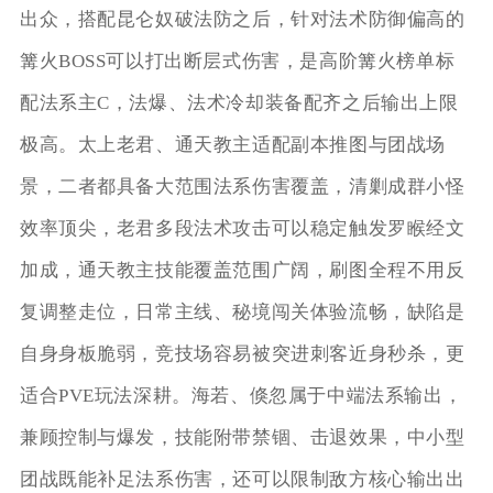
出众，搭配昆仑奴破法防之后，针对法术防御偏高的
篝火BOSS可以打出断层式伤害，是高阶篝火榜单标
配法系主C，法爆、法术冷却装备配齐之后输出上限
极高。太上老君、通天教主适配副本推图与团战场
景，二者都具备大范围法系伤害覆盖，清剿成群小怪
效率顶尖，老君多段法术攻击可以稳定触发罗睺经文
加成，通天教主技能覆盖范围广阔，刷图全程不用反
复调整走位，日常主线、秘境闯关体验流畅，缺陷是
自身身板脆弱，竞技场容易被突进刺客近身秒杀，更
适合PVE玩法深耕。海若、倏忽属于中端法系输出，
兼顾控制与爆发，技能附带禁锢、击退效果，中小型
团战既能补足法系伤害，还可以限制敌方核心输出出