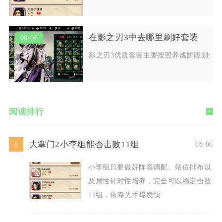
在影之刃3中去哪里刷好套装
08-06
影之刃3优质套装主要按照养成阶段划分
阅读排行
+
大掌门2小李组能否击败11组
1
08-06
小李组只要做好阵容调配、站位排布以
及属性针对性培养，完全可以稳定击败
11组，依靠先手爆发快