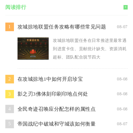
阅读排行
+
攻城掠地联盟任务攻略有哪些常见问题
1
08-07
攻城掠地联盟任务在日常推进里最常遇
到进度卡住、贡献统计缺失、资源消耗
超标、团队配合脱节四大
在攻城掠地1中如何开启珍宝
2
08-08
影之刃3佛体刻印刷印地点何处
3
08-08
全民奇迹召唤应分配怎样的属性点
4
08-08
帝国战纪中破城和守城该如何衡量
5
08-07