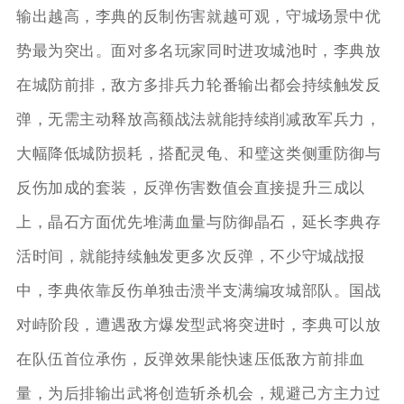
输出越高，李典的反制伤害就越可观，守城场景中优
势最为突出。面对多名玩家同时进攻城池时，李典放
在城防前排，敌方多排兵力轮番输出都会持续触发反
弹，无需主动释放高额战法就能持续削减敌军兵力，
大幅降低城防损耗，搭配灵龟、和璧这类侧重防御与
反伤加成的套装，反弹伤害数值会直接提升三成以
上，晶石方面优先堆满血量与防御晶石，延长李典存
活时间，就能持续触发更多次反弹，不少守城战报
中，李典依靠反伤单独击溃半支满编攻城部队。国战
对峙阶段，遭遇敌方爆发型武将突进时，李典可以放
在队伍首位承伤，反弹效果能快速压低敌方前排血
量，为后排输出武将创造斩杀机会，规避己方主力过