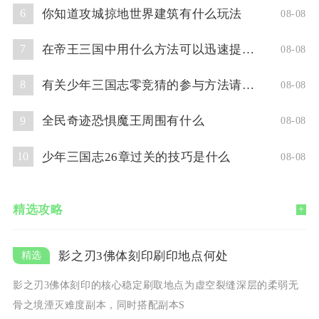
你知道攻城掠地世界建筑有什么玩法
6
08-08
在帝王三国中用什么方法可以迅速提升人物等级
7
08-08
有关少年三国志零竞猜的参与方法请问你了解吗
8
08-08
全民奇迹恐惧魔王周围有什么
9
08-08
少年三国志26章过关的技巧是什么
10
08-08
精选攻略
+
影之刃3佛体刻印刷印地点何处
影之刃3佛体刻印的核心稳定刷取地点为虚空裂缝深层的柔弱无
骨之境湮灭难度副本，同时搭配副本S