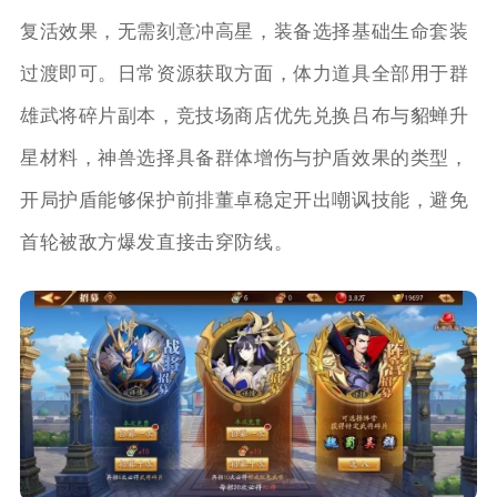
复活效果，无需刻意冲高星，装备选择基础生命套装
过渡即可。日常资源获取方面，体力道具全部用于群
雄武将碎片副本，竞技场商店优先兑换吕布与貂蝉升
星材料，神兽选择具备群体增伤与护盾效果的类型，
开局护盾能够保护前排董卓稳定开出嘲讽技能，避免
首轮被敌方爆发直接击穿防线。