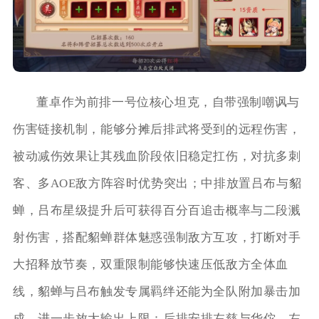
董卓作为前排一号位核心坦克，自带强制嘲讽与
伤害链接机制，能够分摊后排武将受到的远程伤害，
被动减伤效果让其残血阶段依旧稳定扛伤，对抗多刺
客、多AOE敌方阵容时优势突出；中排放置吕布与貂
蝉，吕布星级提升后可获得百分百追击概率与二段溅
射伤害，搭配貂蝉群体魅惑强制敌方互攻，打断对手
大招释放节奏，双重限制能够快速压低敌方全体血
线，貂蝉与吕布触发专属羁绊还能为全队附加暴击加
成，进一步放大输出上限；后排安排左慈与华佗，左