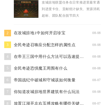
攻城掠地联盟任务在日常推进里最常遇
到进度卡住、贡献统计缺失、资源消耗
超标、团队配合脱节四大
在攻城掠地1中如何开启珍宝
2
08-08
全民奇迹召唤应分配怎样的属性点
3
08-08
在帝王三国中用什么方法可以迅速提升人物等级
4
08-08
全民奇迹恐惧魔王周围有什么
5
08-08
帝国战纪中破城和守城该如何衡量
6
08-07
你知道攻城掠地世界建筑有什么玩法
7
08-08
放置江湖开左右互搏攻略有哪些关键技巧
8
08-07