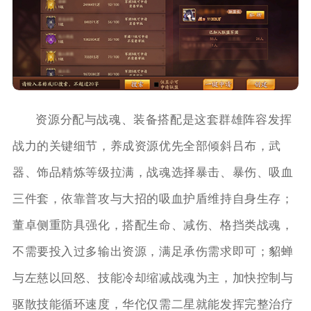
资源分配与战魂、装备搭配是这套群雄阵容发挥
战力的关键细节，养成资源优先全部倾斜吕布，武
器、饰品精炼等级拉满，战魂选择暴击、暴伤、吸血
三件套，依靠普攻与大招的吸血护盾维持自身生存；
董卓侧重防具强化，搭配生命、减伤、格挡类战魂，
不需要投入过多输出资源，满足承伤需求即可；貂蝉
与左慈以回怒、技能冷却缩减战魂为主，加快控制与
驱散技能循环速度，华佗仅需二星就能发挥完整治疗