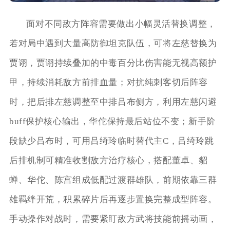
面对不同敌方阵容需要做出小幅灵活替换调整，
若对局中遇到大量高防御坦克队伍，可将左慈替换为
贾诩，贾诩持续叠加的中毒百分比伤害能无视高额护
甲，持续消耗敌方前排血量；对抗纯刺客切后阵容
时，把后排左慈调整至中排吕布侧方，利用左慈闪避
buff保护核心输出，华佗保持最后站位不变；新手阶
段缺少吕布时，可用吕绮玲临时替代主C，吕绮玲跳
后排机制可精准收割敌方治疗核心，搭配董卓、貂
蝉、华佗、陈宫组成低配过渡群雄队，前期依靠三群
雄羁绊开荒，积累碎片后再逐步置换完整成型阵容。
手动操作对战时，需要紧盯敌方武将技能前摇动画，