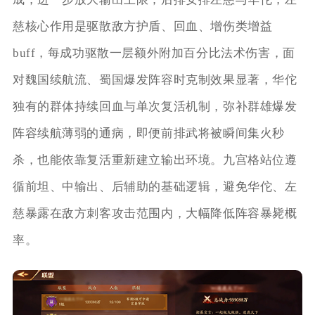
慈核心作用是驱散敌方护盾、回血、增伤类增益
buff，每成功驱散一层额外附加百分比法术伤害，面
对魏国续航流、蜀国爆发阵容时克制效果显著，华佗
独有的群体持续回血与单次复活机制，弥补群雄爆发
阵容续航薄弱的通病，即便前排武将被瞬间集火秒
杀，也能依靠复活重新建立输出环境。九宫格站位遵
循前坦、中输出、后辅助的基础逻辑，避免华佗、左
慈暴露在敌方刺客攻击范围内，大幅降低阵容暴毙概
率。