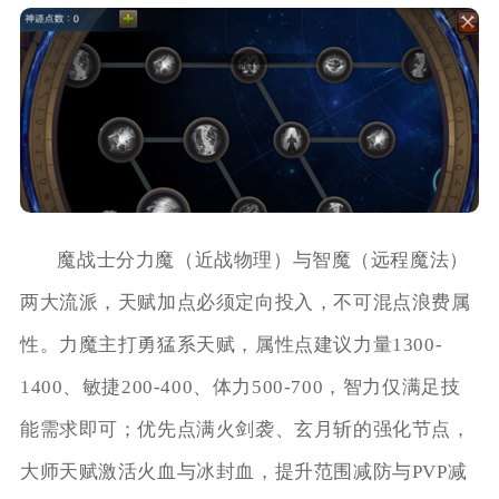
魔战士分力魔（近战物理）与智魔（远程魔法）
两大流派，天赋加点必须定向投入，不可混点浪费属
性。力魔主打勇猛系天赋，属性点建议力量1300-
1400、敏捷200-400、体力500-700，智力仅满足技
能需求即可；优先点满火剑袭、玄月斩的强化节点，
大师天赋激活火血与冰封血，提升范围减防与PVP减