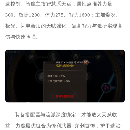
速控制。智魔主攻智慧系天赋，属性点推荐力量
300、敏捷1200、体力275、智力1600；主加爆炎、
极光、闪电轰顶的天赋强化，靠高智力与敏捷实现高
伤与快速吟唱。
装备搭配需与流派深度绑定，才能放大天赋收
益。力魔最优组合为锋利武器+穿刺首饰，护甲选治