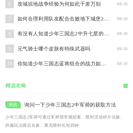
攻城掠地战争经验为何如此千差万别
6
08-10
如何合理利用队友配合击败地下城堡2图三教皇
7
08-10
有没有人知道少年三国志2中升七星的技巧
8
08-10
元气骑士哪个皮肤有特殊武器吗
9
08-10
你知道少年三国志蓝将组合的战力如何吗
10
08-10
精选攻略
+
询问一下少年三国志2中军师的获取方法
少年三国志2军师可通过军师馆常规招募、限时活动碎片兑换、
跨服玩法商店兑换、累充限时礼包四种