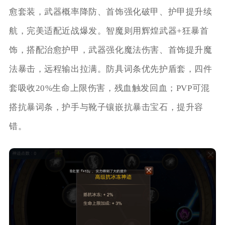
愈套装，武器概率降防、首饰强化破甲、护甲提升续
航，完美适配近战爆发。智魔则用辉煌武器+狂暴首
饰，搭配治愈护甲，武器强化魔法伤害、首饰提升魔
法暴击，远程输出拉满。防具词条优先护盾套，四件
套吸收20%生命上限伤害，残血触发回血；PVP可混
搭抗暴词条，护手与靴子镶嵌抗暴击宝石，提升容
错。