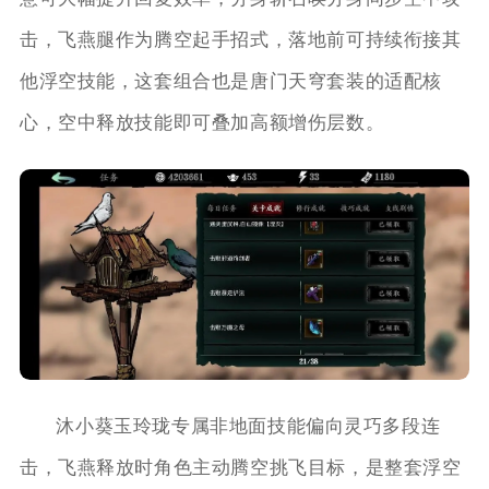
击，飞燕腿作为腾空起手招式，落地前可持续衔接其
他浮空技能，这套组合也是唐门天穹套装的适配核
心，空中释放技能即可叠加高额增伤层数。
沐小葵玉玲珑专属非地面技能偏向灵巧多段连
击，飞燕释放时角色主动腾空挑飞目标，是整套浮空