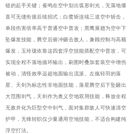
链的起手关键；雀鸣在空中划出弧形剑光，无落地僵
直可无缝衔接后续招式；白鹭斩连续三道空中斩击，
单段伤害倍率高于普通空中普攻；黑鹰展翅为空中下
坠爆发技能，腾空后俯冲砸击敌人，兼顾控制与高额
爆发，玉玲珑依靠这四套浮空技能搭配空中普攻，可
实现全程不落地循环输出，刷图时叠加套装空中增伤
被动，清怪效率远超地面输出流派。左殇轻羽的落
星、天剑为标志性非地面技能，落星腾空后下坠砸出
大范围剑气，天剑作为奥义空地双用技能，释放全程
无敌并化为巨型空中剑气，面对集群敌人可快速清空
护甲，无锋转职仅少量通用空地技能，不适合构建纯
浮空打法。