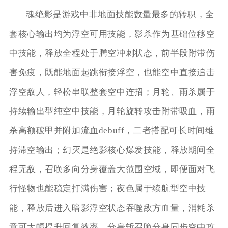
魂绝影是游戏中非地面技能数量最多的转职，全
套核心输出均为浮空可用技能，影杀作为基础位移空
中技能，释放全程处于腾空冲刺状态，前半段附带伤
害免疫，既能地面起跳衔接浮空，也能空中直接追击
浮空敌人，轻松串联整套空中连招；月轮、雨杀属于
持续输出型纯空中技能，月轮旋转攻击附带吸血，雨
杀高额破甲并附加流血debuff，二者搭配可长时间维
持滞空输出；幻灭是绝影核心爆发技能，释放期间全
程无敌，召唤多向分身覆盖大范围空域，即便面对飞
行怪物也能稳定打满伤害；夜色属于续航型空中技
能，释放后进入暗影浮空状态吞噬敌方血量，消耗杀
意可大幅提升回复效率，分身斩召唤分身同步空中攻