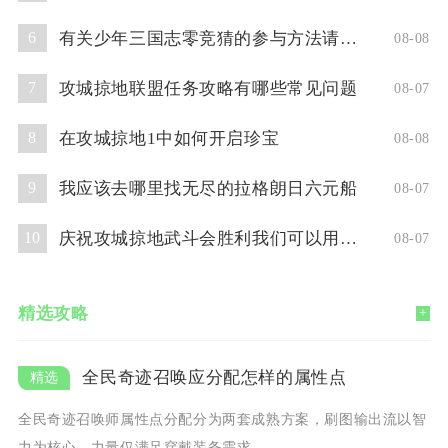
有关少年三国志零竞猜的参与方法请问你了解吗
6
08-08
攻城掠地联盟任务攻略有哪些常见问题
7
08-07
在攻城掠地1中如何开启珍宝
8
08-08
我应该去哪里找无尽的拉格朗日六元船
9
08-07
庆祝攻城掠地武斗会胜利我们可以用什么方式
10
08-07
精选攻略
+
全民奇迹召唤应分配怎样的属性点
全民奇迹召唤师属性点分配分为两套成熟方案，刷图输出流以智
力为核心，力量仅满足穿戴装备需求，