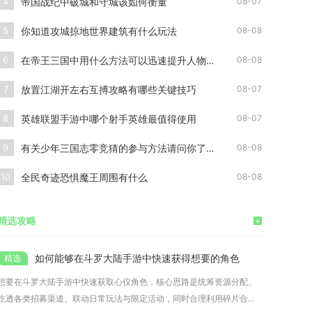
帝国战纪中破城和守城该如何衡量
4
08-07
你知道攻城掠地世界建筑有什么玩法
5
08-08
在帝王三国中用什么方法可以迅速提升人物等级
6
08-08
放置江湖开左右互搏攻略有哪些关键技巧
7
08-07
英雄联盟手游中哪个射手英雄最值得使用
8
08-07
有关少年三国志零竞猜的参与方法请问你了解吗
9
08-08
全民奇迹恐惧魔王周围有什么
10
08-08
精选攻略
+
如何能够在斗罗大陆手游中快速获得想要的角色
想要在斗罗大陆手游中快速获取心仪角色，核心思路是统筹资源分配、
吃透各类招募渠道、联动日常玩法与限定活动，同时合理利用碎片合成