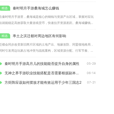
与兑换
秦时明月手游桑海城怎么赚钱
在秦时明月手游里，桑海城是核心的铜钱与资源产出区域，掌握对应玩
法就能稳定高效获取大量游戏货币，快速拉开资源差距。桑海城赚钱主
要依托
率土之滨迁都对周边地区有何影响
迁都会同步改变新旧两片区域的土地产出、地缘攻防、同盟领地格局，
同时引发周边玩家占地冲突与战线重构，区域资源分配、行军节奏、外
交局势
秦时明月手游高月儿的技能能否提升自身的属性
05-29
无神之界手游职业技能搭配是否需要根据副本的要求来调整
06-14
方炬阵应该如何摆放才能有效运用于少年三国志2
07-21