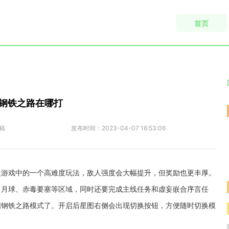
首页
钢铁之路在哪打
稿
发布时间：
2023-04-07 16:53:06
是游戏中的一个高难度玩法，敌人强度会大幅提升，但奖励也更丰厚。
、月球、赤毒要塞等区域，同时还要完成主线任务和虚妄嵌合序言任
开启钢铁之路模式了。开启后星图右侧会出现切换按钮，方便随时切换模