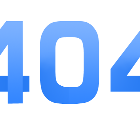
小编点评
作为独立国风解谜作品，爱莲说胜在简约治愈，
抛开繁杂数值，专注空间解谜本身。水墨画风和轻柔
配乐能缓解日常浮躁，关卡难度梯度合理，不会出现
前期太难劝退玩家的情况。小瑕疵是后期部分关卡重
复地形较多，剧情对话无法一键跳过。整体适合偏爱
安静单机、国风、轻解谜的玩家，不用氪金、不占用
大量时间，是一款高质量休闲小游戏。
最新游戏
+