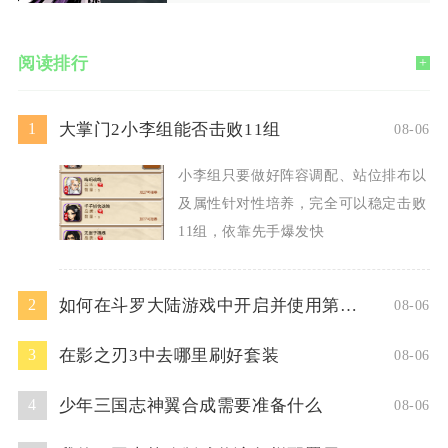
阅读排行
+
大掌门2小李组能否击败11组
1
08-06
小李组只要做好阵容调配、站位排布以
及属性针对性培养，完全可以稳定击败
11组，依靠先手爆发快
如何在斗罗大陆游戏中开启并使用第二魂技
2
08-06
在影之刃3中去哪里刷好套装
3
08-06
少年三国志神翼合成需要准备什么
4
08-06