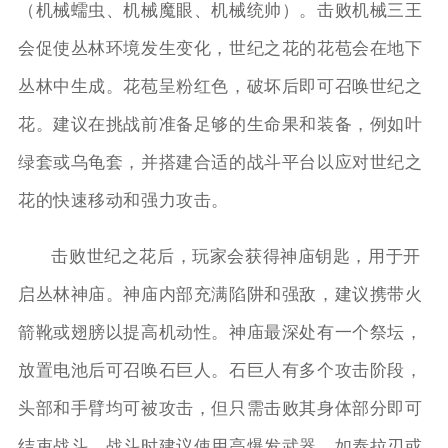
（机械蠕虫、机械魔眼、机械统帅）。击败机械三王
会促使丛林环境发生变化，世纪之花的花苞会在地下
丛林中生成。花苞呈粉红色，破坏后即可召唤世纪之
花。建议在挑战前准备足够的生命果和装备，例如叶
绿套或乌龟套，并搭建合适的战斗平台以应对世纪之
花的快速移动和强力攻击。
击败世纪之花后，玩家会获得神庙钥匙，用于开
启丛林神庙。神庙内部充满陷阱和强敌，建议携带火
箭靴或翅膀以提高机动性。神庙最深处有一个祭坛，
放置电池后可召唤石巨人。石巨人有多个攻击阶段，
头部和手臂均可被攻击，但只需击败其身体部分即可
结束战斗。战斗时建议使用高爆发武器，如泰拉刃或