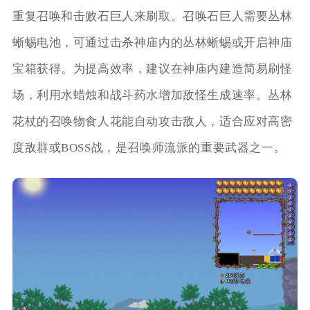
重复召唤和击败石巨人来刷取。召唤石巨人需要丛林
蜥蜴电池，可通过击杀神庙内的丛林蜥蜴或开启神庙
宝箱获得。为提高效率，建议在神庙内建造简易刷怪
场，利用水蜡烛和战斗药水增加敌怪生成速率。丛林
花杖的召唤物食人花能自动攻击敌人，适合应对高密
度敌群或BOSS战，是召唤师流派的重要武器之一。