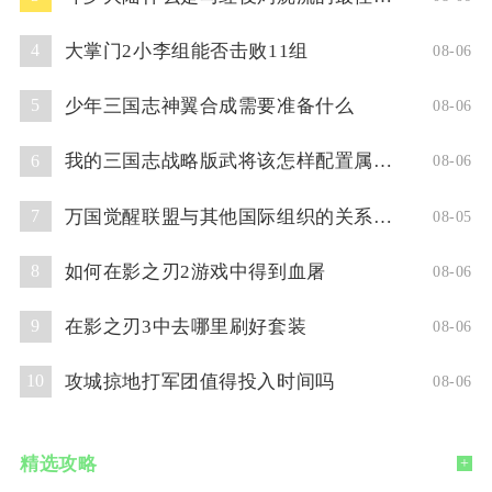
大掌门2小李组能否击败11组
4
08-06
少年三国志神翼合成需要准备什么
5
08-06
我的三国志战略版武将该怎样配置属性点
6
08-06
万国觉醒联盟与其他国际组织的关系如何
7
08-05
如何在影之刃2游戏中得到血屠
8
08-06
在影之刃3中去哪里刷好套装
9
08-06
攻城掠地打军团值得投入时间吗
10
08-06
精选攻略
+