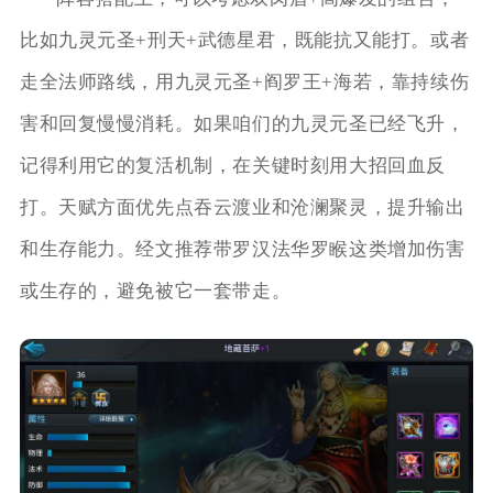
比如九灵元圣+刑天+武德星君，既能抗又能打。或者
走全法师路线，用九灵元圣+阎罗王+海若，靠持续伤
害和回复慢慢消耗。如果咱们的九灵元圣已经飞升，
记得利用它的复活机制，在关键时刻用大招回血反
打。天赋方面优先点吞云渡业和沧澜聚灵，提升输出
和生存能力。经文推荐带罗汉法华罗睺这类增加伤害
或生存的，避免被它一套带走。