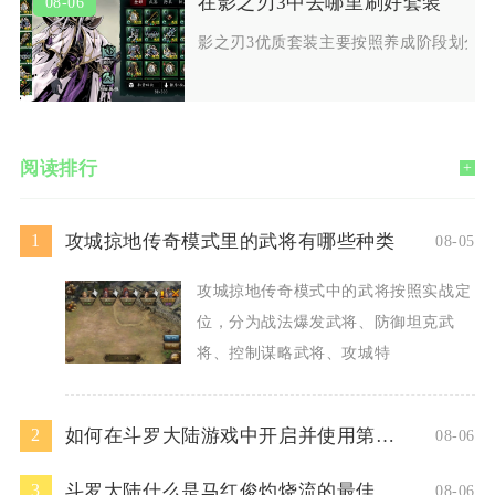
在影之刃3中去哪里刷好套装
08-06
影之刃3优质套装主要按照养成阶段划分
阅读排行
+
攻城掠地传奇模式里的武将有哪些种类
1
08-05
攻城掠地传奇模式中的武将按照实战定
位，分为战法爆发武将、防御坦克武
将、控制谋略武将、攻城特
如何在斗罗大陆游戏中开启并使用第二魂技
2
08-06
斗罗大陆什么是马红俊灼烧流的最佳阵容
3
08-06