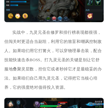
实战中，九灵元圣在修罗和排行榜表现都很强，
但闯关时更适合当副坦，利用它的致盲和嘲讽控制敌
人。如果咱们用它打篝火，可以穿物理暴击装，配合
技能快速击杀BOSS。打九灵元圣的关键是别让它舒
服地叠聚灵层数，控住它或者秒掉它才是最稳妥的办
法。如果咱们自己用九灵元圣，记得把它当核心培
养，它的强度绝对值得投入资源。