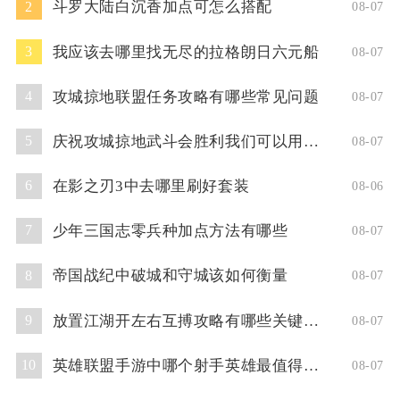
斗罗大陆白沉香加点可怎么搭配
2
08-07
我应该去哪里找无尽的拉格朗日六元船
3
08-07
攻城掠地联盟任务攻略有哪些常见问题
4
08-07
庆祝攻城掠地武斗会胜利我们可以用什么方式
5
08-07
在影之刃3中去哪里刷好套装
6
08-06
少年三国志零兵种加点方法有哪些
7
08-07
帝国战纪中破城和守城该如何衡量
8
08-07
放置江湖开左右互搏攻略有哪些关键技巧
9
08-07
英雄联盟手游中哪个射手英雄最值得使用
10
08-07