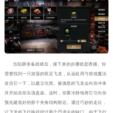
当陷阱准备就绪后，接下来的步骤就是诱捕。你
需要找到一只游荡的双足飞龙，从远处用弓箭或魔法
攻击它一下，以建立仇恨。被激怒的飞龙会向你冲来
并开始在你头顶盘旋。这时，你要冷静地将它引向你
预先建造好的那个夹角结构附近。通过巧妙的走位，
让飞龙的飞行路径经过那个凹进去的缺口。由于飞行