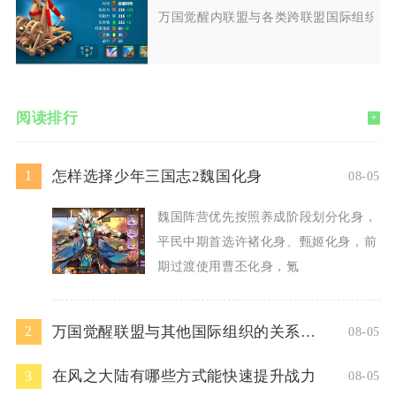
万国觉醒内联盟与各类跨联盟国际组织存
阅读排行
+
怎样选择少年三国志2魏国化身
1
08-05
魏国阵营优先按照养成阶段划分化身，
平民中期首选许褚化身、甄姬化身，前
期过渡使用曹丕化身，氪
万国觉醒联盟与其他国际组织的关系如何
2
08-05
在风之大陆有哪些方式能快速提升战力
3
08-05