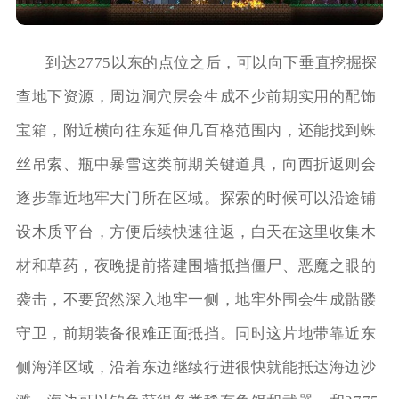
到达2775以东的点位之后，可以向下垂直挖掘探
查地下资源，周边洞穴层会生成不少前期实用的配饰
宝箱，附近横向往东延伸几百格范围内，还能找到蛛
丝吊索、瓶中暴雪这类前期关键道具，向西折返则会
逐步靠近地牢大门所在区域。探索的时候可以沿途铺
设木质平台，方便后续快速往返，白天在这里收集木
材和草药，夜晚提前搭建围墙抵挡僵尸、恶魔之眼的
袭击，不要贸然深入地牢一侧，地牢外围会生成骷髅
守卫，前期装备很难正面抵挡。同时这片地带靠近东
侧海洋区域，沿着东边继续行进很快就能抵达海边沙