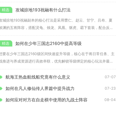
位搭
攻城掠地193祝融有什么打法
攻城掠地193祝融副本的核心打法是采用曹仁、赵云、甘宁、吕布、夏
侯渊的五将阵容，搭配灵龟、烛龙、凤凰、驱虎、霸下套装，配合反制
战法
如何在少年三国志2160中提高等级
想要在少年三国志2160级区间快速提升等级，核心在于将日常任务、主
线推进与养成资源进行高效串联，优先解锁等级绑定的核心玩法并最大
化
航海王热血航线船究竟有什么意义
07-07
如何在凡人修仙传人界篇中提升战力
07-23
如何应对对方在自走棋中使用的九战士阵容
08-04