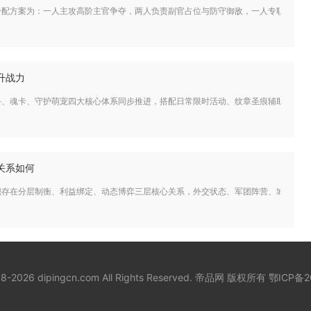
分配方案为：一人主攻高阶主官争夺，两人负责副官占位与防守御敌，一人专职日常任
升战力
备、魂卡、守护萌宠四大核心体系同步推进，搭配日常限时活动、纹章圣痕辅助加成，
关系如何
织存在分层制衡、利益绑定、动态博弈三层核心关系，外交状态、军团阵营、城邦中立
18-2026 dipingcn.com All Rights Reserved. 帝品网 版权所有
鄂ICP备2