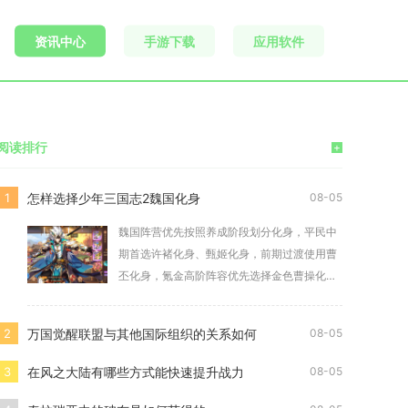
资讯中心
手游下载
应用软件
阅读排行
+
怎样选择少年三国志2魏国化身
1
08-05
魏国阵营优先按照养成阶段划分化身，平民中
期首选许褚化身、甄姬化身，前期过渡使用曹
丕化身，氪金高阶阵容优先选择金色曹操化
身，夏侯惇化
万国觉醒联盟与其他国际组织的关系如何
2
08-05
在风之大陆有哪些方式能快速提升战力
3
08-05