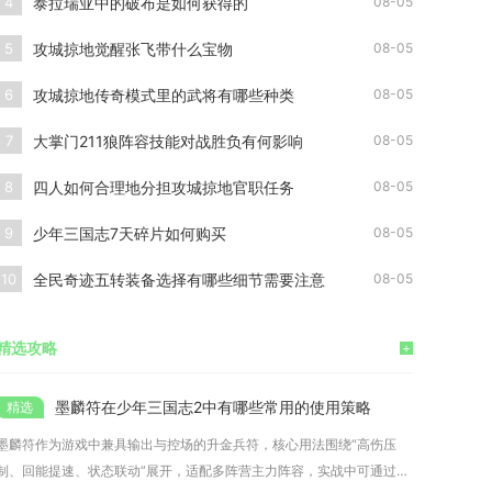
泰拉瑞亚中的破布是如何获得的
4
08-05
攻城掠地觉醒张飞带什么宝物
5
08-05
攻城掠地传奇模式里的武将有哪些种类
6
08-05
大掌门211狼阵容技能对战胜负有何影响
7
08-05
四人如何合理地分担攻城掠地官职任务
8
08-05
少年三国志7天碎片如何购买
9
08-05
全民奇迹五转装备选择有哪些细节需要注意
10
08-05
精选攻略
+
墨麟符在少年三国志2中有哪些常用的使用策略
墨麟符作为游戏中兼具输出与控场的升金兵符，核心用法围绕“高伤压
制、回能提速、状态联动”展开，适配多阵营主力阵容，实战中可通过站